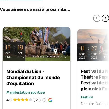
Vous aimerez aussi à proximité...
PAGE
P
15
18
11
27
21 km
oct
oct
août
août
Les casse-croûte de Suzy
2026
2026
Les
2026
2026
Mondial du Lion -
Festival du 
Théâtre Popul
Championnat du monde
Festival de t
d'équitation
plein air à F
Manifestation sportive
Festival
4.5
(123)
Fontaine-Guérin, 