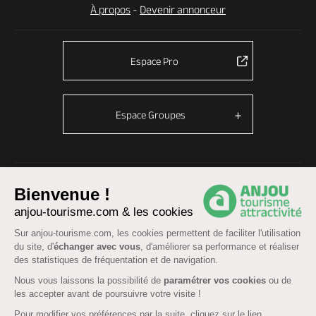
À propos
-
Devenir annonceur
Espace Pro
Espace Groupes
© Anjou tourisme 2026 -
Plan du site
-
Fonctionnement du site
Bienvenue !
Mentions légales
-
Données personnelles
-
Cookies
anjou-tourisme.com & les cookies
CGU Réservation
-
Accessibilité : partiellement conforme
Sur anjou-tourisme.com, les cookies permettent de faciliter l'utilisation
du site, d'
échanger avec vous
, d'améliorer sa performance et réaliser
des statistiques de fréquentation et de navigation.
Nous vous laissons la possibilité de
paramétrer vos cookies
ou de
les accepter avant de poursuivre votre visite !
Pour modifier vos préférences par la suite, cliquez sur le lien