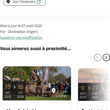
Voir l'itinéraire
Mise à jour le 07 août 2026
Par : Destination Angers
Suggérer une modification.
Vous aimerez aussi à proximité...
PAGE
P
15
18
11
27
21.5 km
oct
oct
août
août
Les Variétés
2026
2026
2026
2026