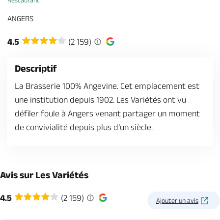
Restaurant
Billetterie en ligne
ANGERS
4.5
(2 159)
Descriptif
Brochures & Cartes
Offices de tourisme
Comment venir ?
Ecrivez-nous
La Brasserie 100% Angevine. Cet emplacement est
une institution depuis 1902. Les Variétés ont vu
défiler foule à Angers venant partager un moment
de convivialité depuis plus d’un siècle.
Avis sur Les Variétés
4.5
(2 159)
Ajouter un avis