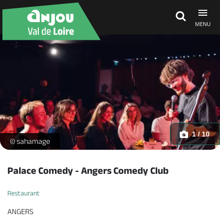
MENU
Découvrir
À voir, à faire
Agenda
1 / 10
-
© sahamage
Dormir, manger
Palace Comedy - Angers Comedy Club
Restaurant
Séjours, cadeaux
ANGERS