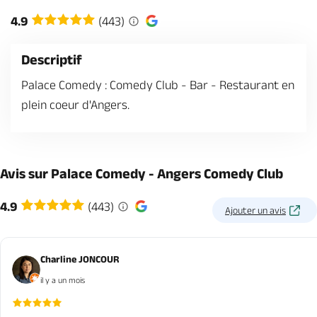
Billetterie en ligne
4.9
(443)
Descriptif
Palace Comedy : Comedy Club - Bar - Restaurant en
plein coeur d'Angers.
Brochures & Cartes
Offices de tourisme
Comment venir ?
Ecrivez-nous
Avis sur Palace Comedy - Angers Comedy Club
4.9
(443)
Ajouter un avis
Charline JONCOUR
il y a un mois