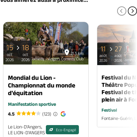
PAGE
P
15
18
11
27
21.5 km
oct
oct
août
août
Palace Comedy - Angers Comedy Club
2026
2026
Palace Comedy 
2026
2026
Mondial du Lion -
Festival du 
Théâtre Popul
Championnat du monde
Festival de t
d'équitation
plein air à F
Manifestation sportive
Festival
4.5
(123)
Fontaine-Guérin, 
Le Lion-D'Angers,
Eco-Engagé
LE LION-D'ANGERS