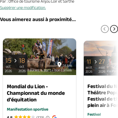
Par : Office de tourisme Anjou Loir et Sarthe
Suggérer une modification.
Vous aimerez aussi à proximité...
PAGE
P
15
18
11
27
34 km
oct
oct
août
août
Restaurant & Bar Le Bon Cornillé
2026
2026
Restaurant
2026
2026
Mondial du Lion -
Festival du 
Théâtre Popul
Championnat du monde
Festival de t
d'équitation
plein air à F
Manifestation sportive
Festival
4.5
(123)