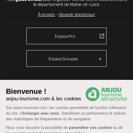
le département de Maine-et-Loire.
À propos
-
Devenir annonceur
Espace Pro
Espace Groupes
© Anjou tourisme 2026 -
Plan du site
-
Fonctionnement du site
Bienvenue !
Mentions légales
-
Données personnelles
-
Cookies
anjou-tourisme.com & les cookies
CGU Réservation
-
Accessibilité : partiellement conforme
Sur anjou-tourisme.com, les cookies permettent de faciliter l'utilisation
du site, d'
échanger avec vous
, d'améliorer sa performance et réaliser
des statistiques de fréquentation et de navigation.
Nous vous laissons la possibilité de
paramétrer vos cookies
ou de