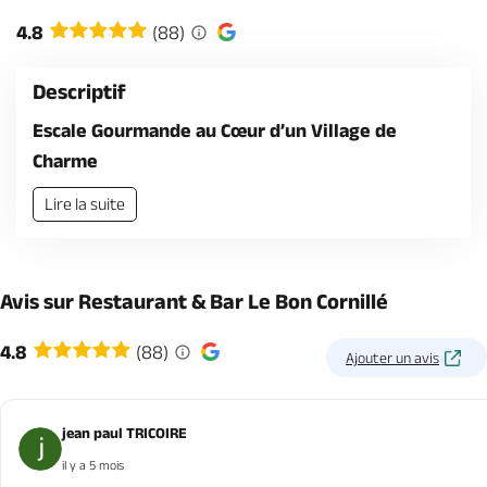
Billetterie en ligne
4.8
(88)
Descriptif
Escale Gourmande au Cœur d’un Village de
Charme
Brochures & Cartes
Offices de tourisme
Comment venir ?
Ecrivez-nous
Lire la suite
Avis sur Restaurant & Bar Le Bon Cornillé
4.8
(88)
Ajouter un avis
jean paul TRICOIRE
il y a 5 mois