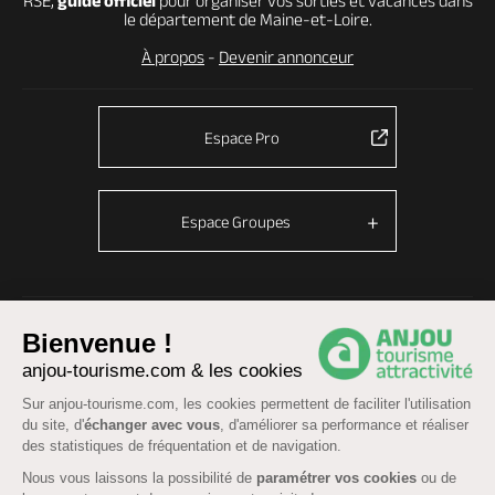
RSE,
guide officiel
pour organiser vos sorties et vacances dans
le département de Maine-et-Loire.
À propos
-
Devenir annonceur
Espace Pro
Espace Groupes
© Anjou tourisme 2026 -
Plan du site
-
Fonctionnement du site
Bienvenue !
Mentions légales
-
Données personnelles
-
Cookies
anjou-tourisme.com & les cookies
CGU Réservation
-
Accessibilité : partiellement conforme
Sur anjou-tourisme.com, les cookies permettent de faciliter l'utilisation
du site, d'
échanger avec vous
, d'améliorer sa performance et réaliser
des statistiques de fréquentation et de navigation.
Nous vous laissons la possibilité de
paramétrer vos cookies
ou de