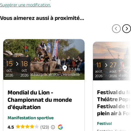
Suggérer une modification.
Vous aimerez aussi à proximité...
PAGE
P
15
18
11
27
8.5 km
oct
oct
août
août
Restaurant bateau promenade L'Hirondelle
2026
2026
Restaurant bateau p
2026
2026
Mondial du Lion -
Festival du 
Théâtre Popul
Championnat du monde
Festival de t
d'équitation
plein air à F
Manifestation sportive
Festival
4.5
(123)