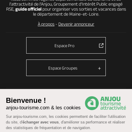
l’attractivité de l’Anjou, Groupement d’Intérêt Public engagé
RSE,
guide officiel
pour organiser vos sorties et vacances dans
le département de Maine-et-Loire.
À propos
-
Devenir annonceur
Espace Pro
Espace Groupes
© Anjou tourisme 2026 -
Plan du site
-
Fonctionnement du site
Bienvenue !
Mentions légales
-
Données personnelles
-
Cookies
anjou-tourisme.com & les cookies
CGU Réservation
-
Accessibilité : partiellement conforme
Sur anjou-tourisme.com, les cookies permettent de faciliter l'utilisation
du site, d'
échanger avec vous
, d'améliorer sa performance et réaliser
des statistiques de fréquentation et de navigation.