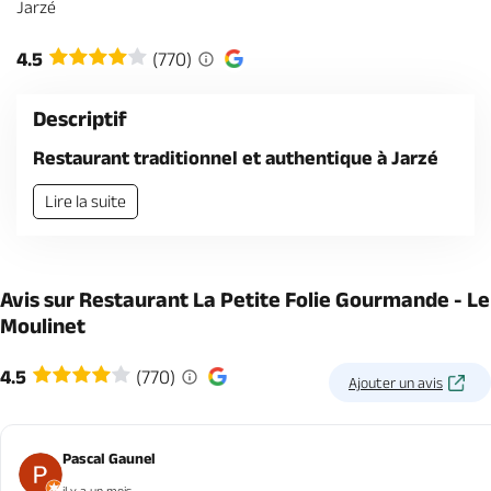
Jarzé
Billetterie en ligne
4.5
(770)
Descriptif
Restaurant traditionnel et authentique à Jarzé
Brochures & Cartes
Offices de tourisme
Comment venir ?
Ecrivez-nous
Lire la suite
Avis sur Restaurant La Petite Folie Gourmande - Le
Moulinet
4.5
(770)
Ajouter un avis
Pascal Gaunel
il y a un mois