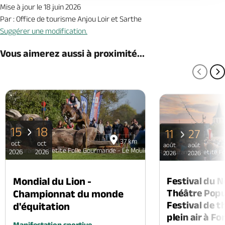
Mise à jour le 18 juin 2026
Par : Office de tourisme Anjou Loir et Sarthe
Suggérer une modification.
Vous aimerez aussi à proximité...
PAGE
P
15
18
11
27
37 km
oct
oct
août
août
Restaurant La Petite Folie Gourmande - Le Moulinet
2026
2026
Restaurant La Petite Fo
2026
2026
Mondial du Lion -
Festival du 
Théâtre Popul
Championnat du monde
Festival de t
d'équitation
plein air à F
Manifestation sportive