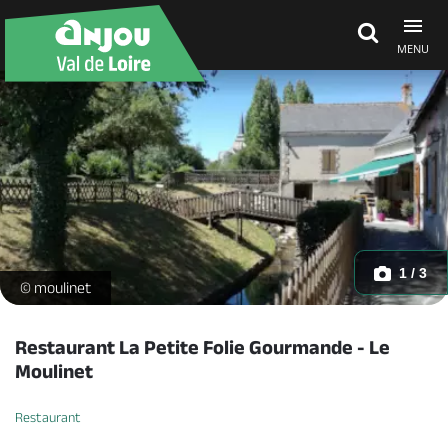
MENU
Découvrir
À voir, à faire
Agenda
1 / 3
vue -
© moulinet
Dormir, manger
Restaurant La Petite Folie Gourmande - Le
Moulinet
Séjours, cadeaux
Restaurant