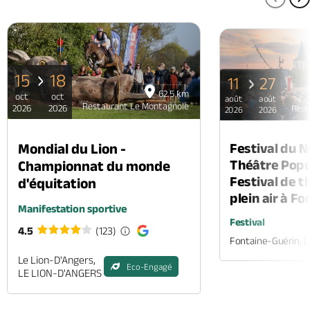
PAGE
P
15
18
11
27
62.5 km
oct
oct
août
août
Restaurant Le Montagnole
2026
2026
Rest
2026
2026
Mondial du Lion -
Festival du 
Théâtre Popul
Championnat du monde
Festival de t
d'équitation
plein air à F
Manifestation sportive
Festival
4.5
(123)
Fontaine-Guérin, 
Le Lion-D'Angers,
Eco-Engagé
LE LION-D'ANGERS