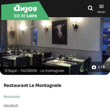
MENU
Découvrir
À voir, à faire
Agenda
1 / 5
Salle - _1 -
© Bajan - FACEBOOK - Le montagnole
Dormir, manger
Restaurant Le Montagnole
Restaurant
Séjours, cadeaux
SAUMUR