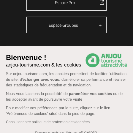
Espace Pro
Espace Groupes
© Anjou tourisme 2026 -
Plan du site
-
Fonctionnement du site
Bienvenue !
Mentions légales
-
Données personnelles
-
Cookies
anjou-tourisme.com & les cookies
CGU Réservation
-
Accessibilité : partiellement conforme
Sur anjou-tourisme.com, les cookies permettent de faciliter l'utilisation
du site, d'
échanger avec vous
, d'améliorer sa performance et réaliser
des statistiques de fréquentation et de navigation.
Nous vous laissons la possibilité de
paramétrer vos cookies
ou de
les accepter avant de poursuivre votre visite !
Pour modifier vos préférences par la suite, cliquez sur le lien
'Préférences de cookies' situé dans le pied de page.
Consulter notre politique de protection des données
Consentements certifiés par