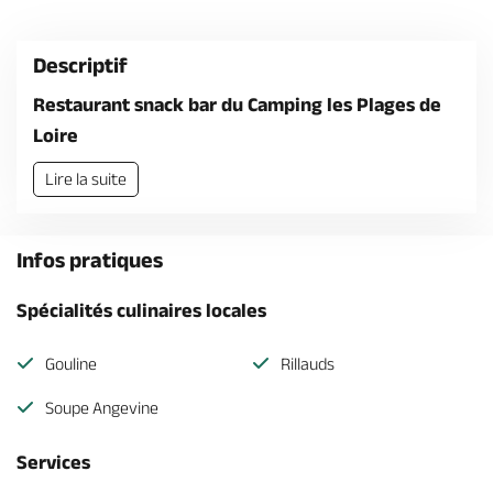
Billetterie en ligne
Descriptif
Restaurant snack bar du Camping les Plages de
Loire
Brochures & Cartes
Offices de tourisme
Comment venir ?
Ecrivez-nous
Lire la suite
Infos pratiques
Spécialités culinaires locales
Gouline
Rillauds
Soupe Angevine
Services