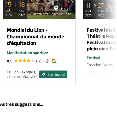
15
18
11
27
30.5 km
oct
oct
août
août
Resto des Plages de Loire
2026
2026
Res
2026
2026
Mondial du Lion -
Festival du 
Théâtre Popul
Championnat du monde
Festival de t
d'équitation
plein air à F
Manifestation sportive
Festival
4.5
(123)
Fontaine-Guérin, 
Le Lion-D'Angers,
Eco-Engagé
LE LION-D'ANGERS
Autres suggestions...