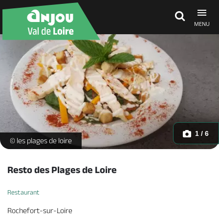
MENU
Découvrir
À voir, à faire
Agenda
1 / 6
Salade Caesar -
© les plages de loire
Dormir, manger
Resto des Plages de Loire
Restaurant
Séjours, cadeaux
Rochefort-sur-Loire