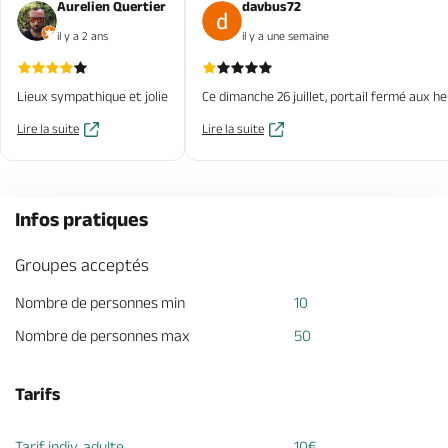
Aurelien Quertier
davbus72
il y a 2 ans
il y a une semaine
Lieux sympathique et jolie
Ce dimanche 26 juillet, portail fermé aux h
Lire la suite
Lire la suite
Infos pratiques
Groupes acceptés
Nombre de personnes min
10
Nombre de personnes max
50
Tarifs
Tarif indiv. adulte
10€