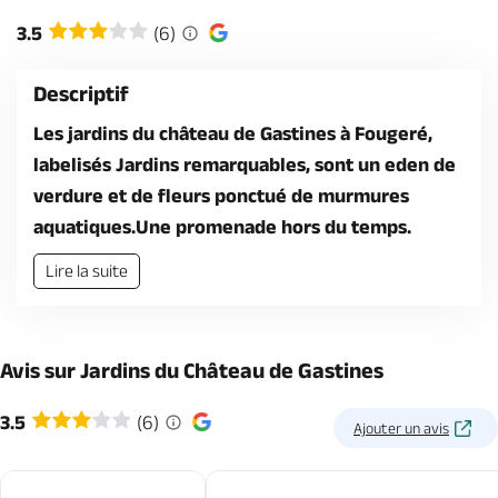
Billetterie en ligne
3.5
(6)
Descriptif
Les jardins du château de Gastines à Fougeré,
labelisés Jardins remarquables, sont un eden de
Brochures & Cartes
Offices de tourisme
Comment venir ?
Ecrivez-nous
verdure et de fleurs ponctué de murmures
aquatiques.Une promenade hors du temps.
Lire la suite
Avis sur Jardins du Château de Gastines
3.5
(6)
Ajouter un avis