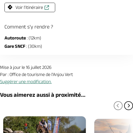
Voir l'itinéraire
Comment s'y rendre ?
Autoroute
: (12km)
Gare SNCF
: (30km)
Mise à jour le 16 juillet 2026
Par : Office de tourisme de l'Anjou Vert
Suggérer une modification.
Vous aimerez aussi à proximité...
PAGE
P