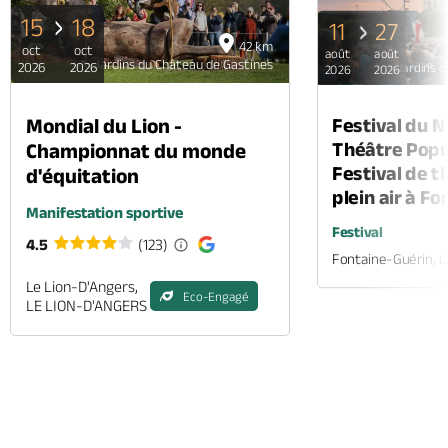
15
18
11
27
42 km
oct
oct
août
août
Jardins du Château de Gastines
2026
2026
Jardins d
2026
2026
Mondial du Lion -
Festival du 
Théâtre Popul
Championnat du monde
Festival de t
d'équitation
plein air à F
Manifestation sportive
Festival
4.5
(123)
Fontaine-Guérin, 
Le Lion-D'Angers,
Eco-Engagé
LE LION-D'ANGERS
Appeler