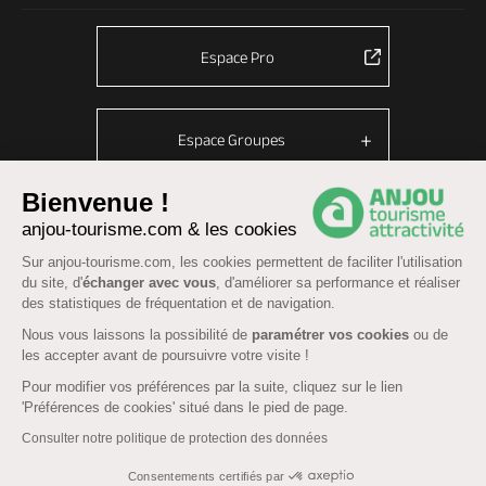
Espace Pro
Espace Groupes
Bienvenue !
anjou-tourisme.com & les cookies
© Anjou tourisme 2026 -
Plan du site
-
Fonctionnement du site
Sur anjou-tourisme.com, les cookies permettent de faciliter l'utilisation
Mentions légales
-
Données personnelles
-
Cookies
du site, d'
échanger avec vous
, d'améliorer sa performance et réaliser
CGU Réservation
-
Accessibilité : partiellement conforme
des statistiques de fréquentation et de navigation.
Nous vous laissons la possibilité de
paramétrer vos cookies
ou de
les accepter avant de poursuivre votre visite !
Pour modifier vos préférences par la suite, cliquez sur le lien
'Préférences de cookies' situé dans le pied de page.
Consulter notre politique de protection des données
Consentements certifiés par