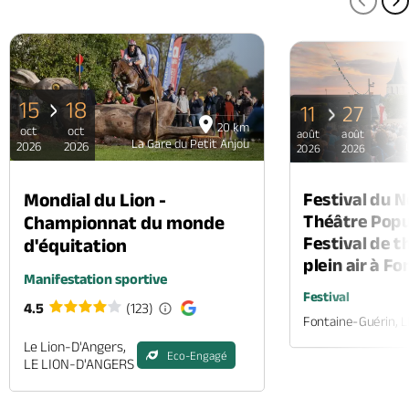
PAGE
P
15
18
11
27
20 km
oct
oct
août
août
La Gare du Petit Anjou
2026
2026
2026
2026
Mondial du Lion -
Festival du 
Théâtre Popul
Championnat du monde
Festival de t
d'équitation
plein air à F
Manifestation sportive
Festival
4.5
(123)
Fontaine-Guérin, 
Le Lion-D'Angers,
Eco-Engagé
LE LION-D'ANGERS