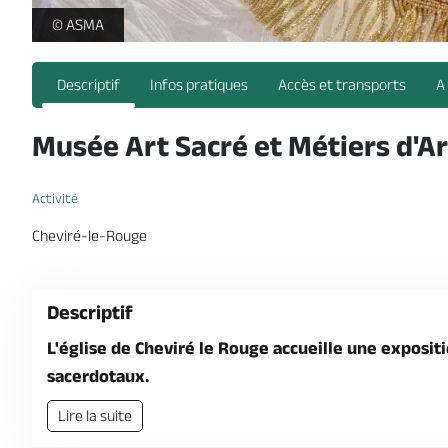
art sacre@ASMA_2024 -
© ASMA
Descriptif
Infos pratiques
Accès et transports
A
Musée Art Sacré et Métiers d'Ar
Activité
Cheviré-le-Rouge
Descriptif
L'église de Cheviré le Rouge accueille une exposi
sacerdotaux.
Lire la suite