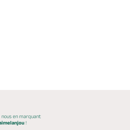
12 km
59 km
août
août
Métiers d'Art
Musée Art Sacré et Métiers d'Art
2026
2026
âtre
Nuit au Jardin Camifolia
éâtre en
Stage - Atelier
n
Chemillé, CHEMILLE-EN-ANJOU
Chèques Vacances
Réserver
c nous en marquant
aimelanjou
!