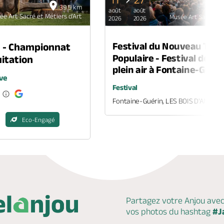
39.5 km
août
août
ée Art Sacré et Métiers d'Art
Musée Art Sacré et 
2026
2026
Festival du Nouveau Thé
n - Championnat
Populaire - Festival de th
itation
plein air à Fontaine-Guéri
ve
Festival
Fontaine-Guérin, LES BOIS D'ANJOU
Eco-Engagé
Partagez votre Anjou ave
vos photos du hashtag
#J