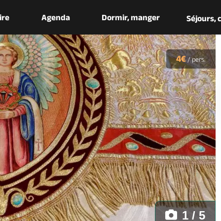
aire
Agenda
Dormir, manger
Séjours,
4€
/
pers.
1 / 5