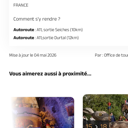
FRANCE
Comment s'y rendre ?
Autoroute
: A11, sortie Seiches (10km)
Autoroute
: A11,sortie Durtal (12km)
Mise à jour le 04 mai 2026
Par : Office de to
Vous aimerez aussi à proximité...
15
18
06