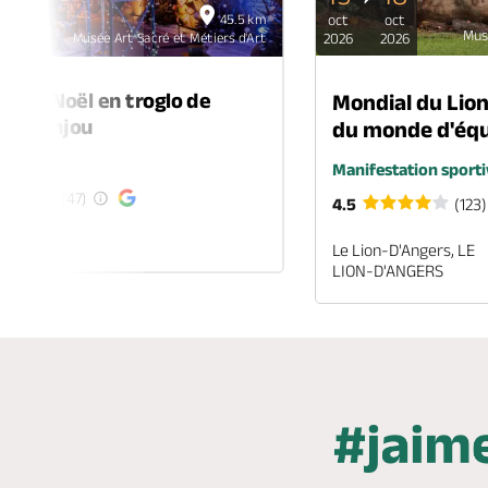
45.5 km
oct
oct
déc
Mus
Musée Art Sacré et Métiers d'Art
2026
2026
2026
é de Noël en troglo de
Mondial du Lio
-en-Anjou
du monde d'équ
é
Manifestation sporti
(47)
4.5
(123)
EN-ANJOU
Le Lion-D'Angers, LE
LION-D'ANGERS