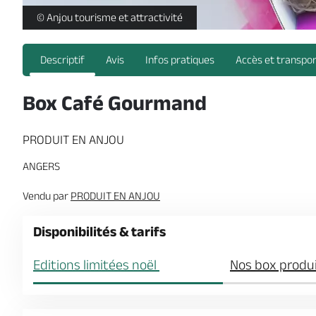
Box Café Gourmand - coffret -
© Anjou tourisme et attractivité
Descriptif
Avis
Infos pratiques
Accès et transpo
Box Café Gourmand
PRODUIT EN ANJOU
ANGERS
Vendu par
PRODUIT EN ANJOU
Disponibilités & tarifs
Editions limitées noël
Nos box produi