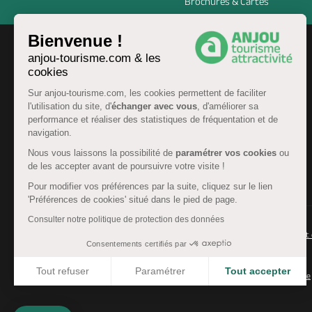
Brochures & Cartes
Bienvenue !
anjou-tourisme.com & les
cookies
Sur anjou-tourisme.com, les cookies permettent de faciliter
l'utilisation du site, d'
échanger avec vous
, d'améliorer sa
performance et réaliser des statistiques de fréquentation et de
navigation.
Nous vous laissons la possibilité de
paramétrer vos cookies
ou
de les accepter avant de poursuivre votre visite !
FR
Pour modifier vos préférences par la suite, cliquez sur le lien
'Préférences de cookies' situé dans le pied de page.
Consulter notre politique de protection des données
© Anjou tourisme 2026 -
Plan du site
-
Fonctionnement 
Consentements certifiés par
Mentions légales
-
Données personnelles
-
Cookies
Tout refuser
Paramétrer
Tout accepter
CGU Réservation
-
Accessibilité : partiellement conforme
Axeptio consent
Plateforme de Gestion du Consentement : Personnalisez 