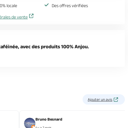
0% locale
Des offres vérifiées
érales de vente
caféinée, avec des produits 100% Anjou.
Ajouter un avis
Bruno Besnard
il y a 7 mois