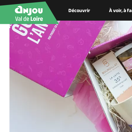
Découvrir
À voir, à f