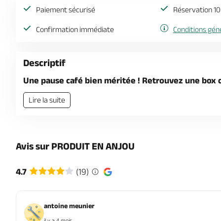
Paiement sécurisé
Réservation 10
Confirmation immédiate
Conditions gén
Descriptif
Une pause café bien méritée ! Retrouvez une box 
Lire la suite
Avis sur PRODUIT EN ANJOU
4.7
(19)
antoine meunier
il y a 4 mois