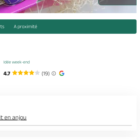
rts
A proximité
Idée week-end
4.7
(19)
t en anjou