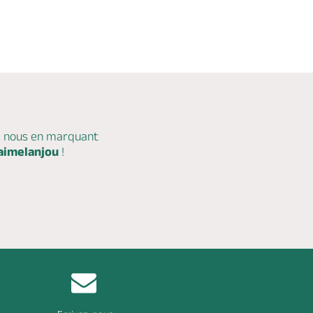
c nous en marquant
aimelanjou
!