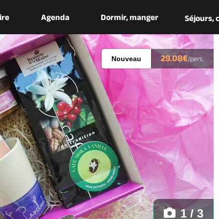
aire
Agenda
Dormir, manger
Séjours,
29.08€
Nouveau
/pers.
1 / 3