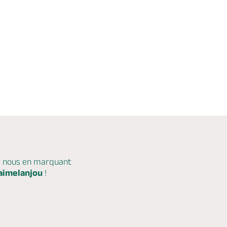
c nous en marquant
aimelanjou
!