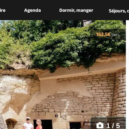
aire
Agenda
Dormir, manger
Séjours,
162,5€
/pers.
1 / 5