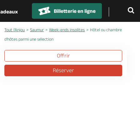
Billetterie en ligne
 cadeaux
Tout l'Anjou
Saumur
Week-ends insolites
Hôtel ou chambre
d'hôtes parmi une sélection
Offrir
Réserver