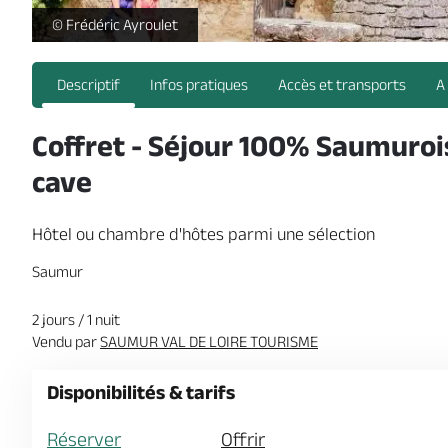
WE Chateau Troglo Dodo - Saumur Val de Loire Tourisme -
© Frédéric Ayroulet
Descriptif
Infos pratiques
Accès et transports
A
Coffret - Séjour 100% Saumurois 
cave
Hôtel ou chambre d'hôtes parmi une sélection
Saumur
2 jours / 1 nuit
Vendu par
SAUMUR VAL DE LOIRE TOURISME
Disponibilités & tarifs
Réserver
Offrir