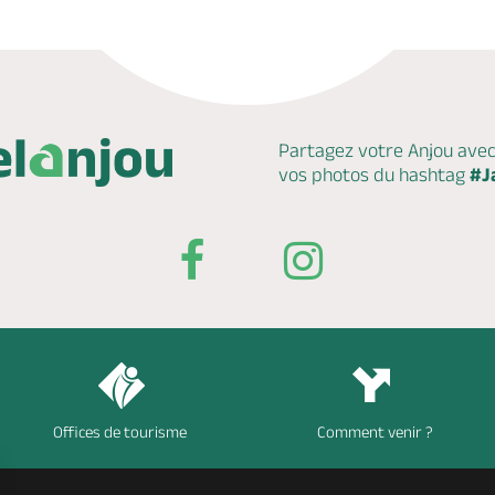
Partagez votre Anjou ave
vos photos du hashtag
#J
Offices de tourisme
Comment venir ?