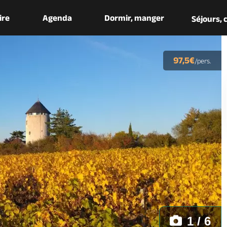
aire
Agenda
Dormir, manger
Séjours,
97,5€
/pers.
1 / 6