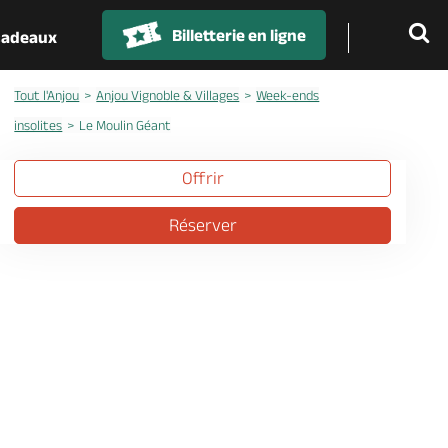
Billetterie en ligne
 cadeaux
Tout l'Anjou
Anjou Vignoble & Villages
Week-ends
insolites
Le Moulin Géant
Offrir
Réserver