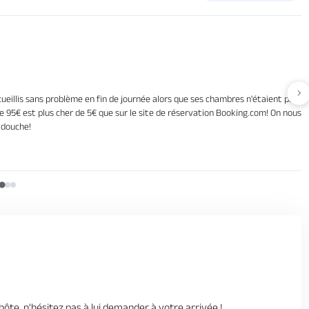
Av
ueillis sans problème en fin de journée alors que ses chambres n'étaient pas prê
95€ est plus cher de 5€ que sur le site de réservation Booking.com! On nous a a
 douche!
hôte, n'hésitez pas à lui demander à votre arrivée !