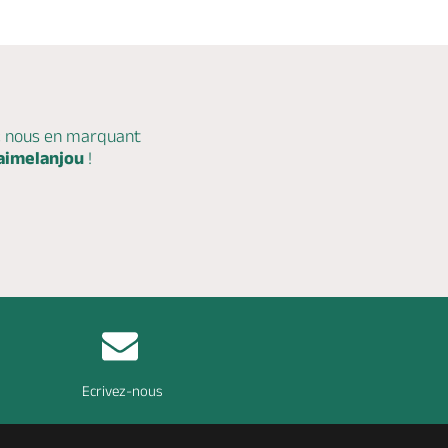
c nous en marquant
aimelanjou
!
Ecrivez-nous