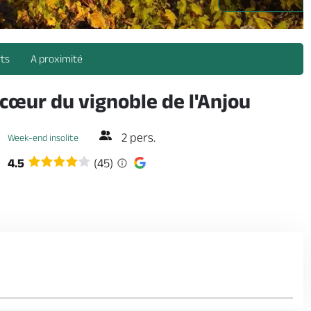
rts
A proximité
 cœur du vignoble de l'Anjou
2 pers.
Week-end insolite
4.5
(45)