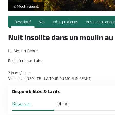
20161031-165353-2-2 -
© Moulin Géant
Descriptif
Avis
Infos pratiques
Accès et transpo
Nuit insolite dans un moulin au
Le Moulin Géant
Rochefort-sur-Loire
2 jours / 1 nuit
Vendu par
INSOLITE - LA TOUR DU MOULIN GÉANT
Disponibilités & tarifs
Réserver
Offrir