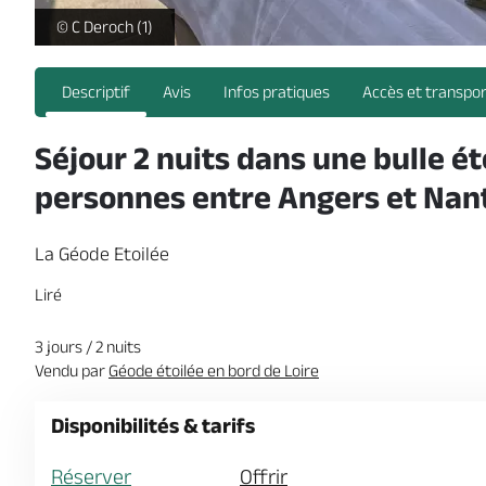
Géode Etoilée © C Deroch (5) -
© C Deroch (1)
Descriptif
Avis
Infos pratiques
Accès et transpo
Séjour 2 nuits dans une bulle ét
personnes entre Angers et Nan
La Géode Etoilée
Liré
3 jours / 2 nuits
Vendu par
Géode étoilée en bord de Loire
Disponibilités & tarifs
Réserver
Offrir