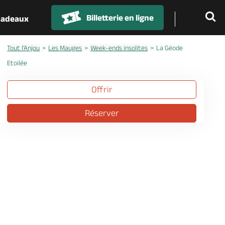
Billetterie en ligne
 cadeaux
Tout l'Anjou
Les Mauges
Week-ends insolites
La Géode
Etoilée
Offrir
Réserver