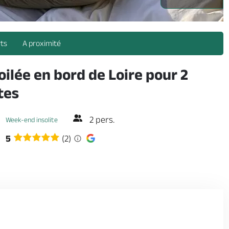
rts
A proximité
oilée en bord de Loire pour 2
tes
2 pers.
Week-end insolite
5
(2)