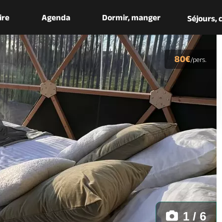
aire
Agenda
Dormir, manger
Séjours,
80€
/pers.
1 / 6