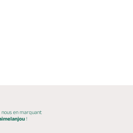
c nous en marquant
aimelanjou
!