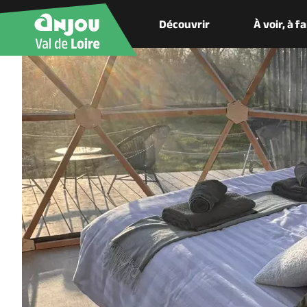
Découvrir
À voir, à f