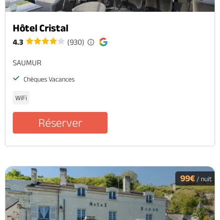
Hôtel Cristal
4.3
(930)
SAUMUR
Chèques Vacances
WiFi
Réserver
99€
/ nuit