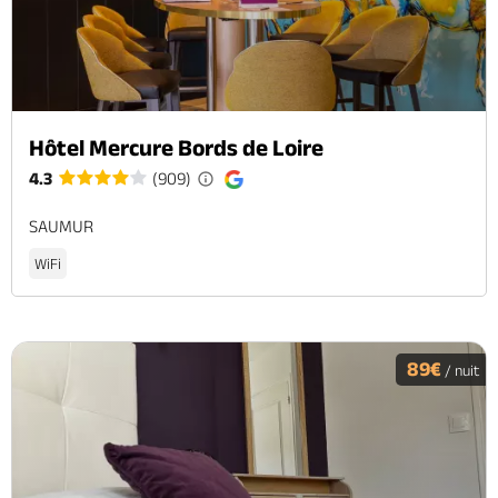
Hôtel Mercure Bords de Loire
4.3
(909)
SAUMUR
WiFi
89€
/ nuit