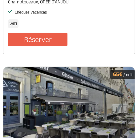
Champtoceaux, OREE D'ANJOU
Chèques Vacances
WiFi
Réserver
65€
/ nuit