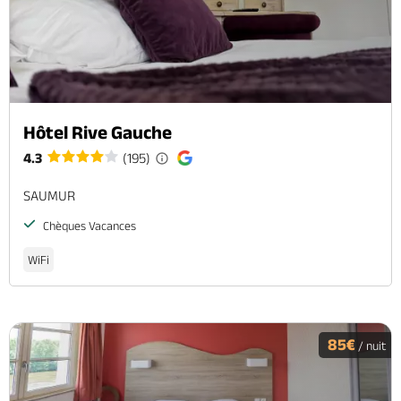
Hôtel Rive Gauche
4.3
(195)
SAUMUR
Chèques Vacances
WiFi
85€
/ nuit