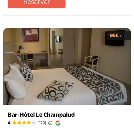
Réserver
95€
/ nuit
Bar-Hôtel Le Champalud
4
(179)