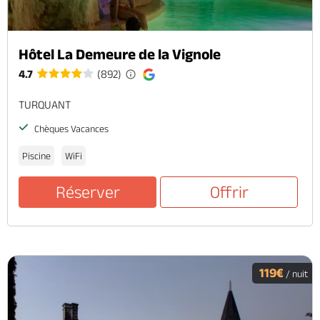
Hôtel La Demeure de la Vignole
4.7
(892)
TURQUANT
Chèques Vacances
Piscine
WiFi
Réserver
Offrir
119€
/ nuit