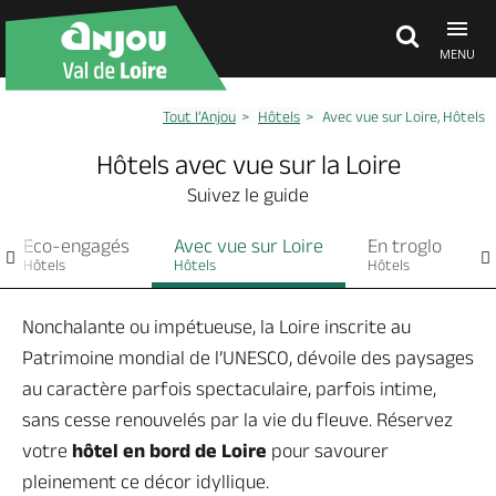
MENU
Tout l’Anjou
Hôtels
Avec vue sur Loire, Hôtels
Découvrir
Hôtels avec vue sur la Loire
Suivez le guide
À voir, à faire
Eco-engagés
Avec vue sur Loire
En troglo
A
Hôtels
Hôtels
Hôtels
H
Agenda
Nonchalante ou impétueuse, la Loire inscrite au
Patrimoine mondial de l’UNESCO, dévoile des paysages
Dormir, manger
au caractère parfois spectaculaire, parfois intime,
sans cesse renouvelés par la vie du fleuve. Réservez
Séjours, cadeaux
votre
hôtel en bord de Loire
pour savourer
pleinement ce décor idyllique.