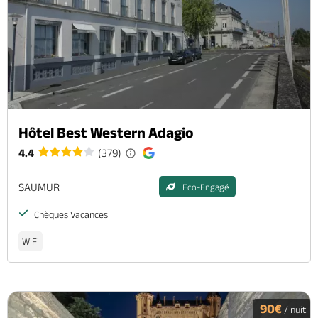
Hôtel Best Western Adagio
4.4
(379)
SAUMUR
Eco-Engagé
Chèques Vacances
WiFi
90€
/ nuit