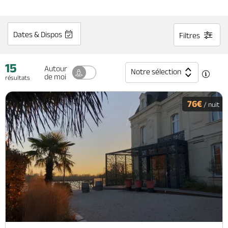
Billetterie en ligne
Dates & Dispos
Filtres
15
Autour
Notre sélection
de moi
Brochures & Cartes
Offices de tourisme
Comment venir ?
Ecrivez-nous
résultats
76€
/ nuit