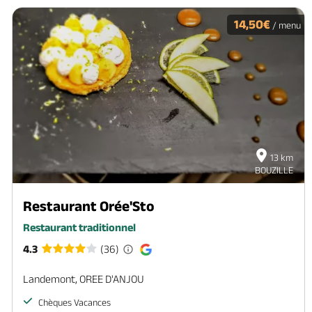
14,50€
/ menu
13 km
BOUZILLE
Restaurant Orée'Sto
Restaurant traditionnel
4.3
(36)
Landemont, OREE D'ANJOU
Chèques Vacances