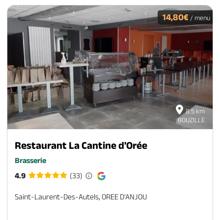
14,80€
/ menu
8.5 km
BOUZILLE
Restaurant La Cantine d'Orée
Brasserie
4.9
(33)
Saint-Laurent-Des-Autels, OREE D'ANJOU