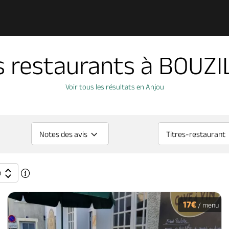
s restaurants à BOUZI
Voir tous les résultats en Anjou
Notes des avis
Titres-restaurant
n
17€
/ menu