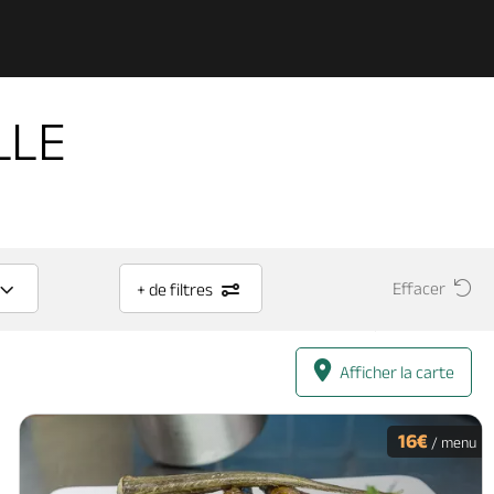
LLE
Effacer
+ de filtres
Afficher la carte
16€
/ menu