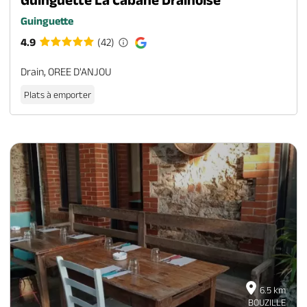
Guinguette
4.9
(42)
Drain, OREE D'ANJOU
Plats à emporter
6.5 km
BOUZILLE