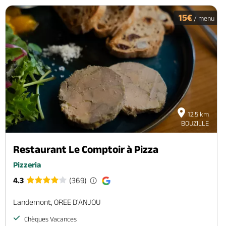
15€
/ menu
12.5 km
BOUZILLE
Restaurant Le Comptoir à Pizza
Pizzeria
4.3
(369)
Landemont, OREE D'ANJOU
Chèques Vacances