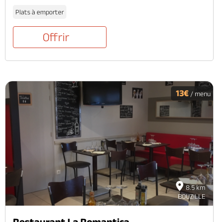
Plats à emporter
Offrir
13€
/ menu
8.5 km
BOUZILLE
Restaurant La Romantica