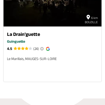
6 km
BOUZILLE
La Drain'guette
Guinguette
4.5
(24)
Le Marillais, MAUGES-SUR-LOIRE