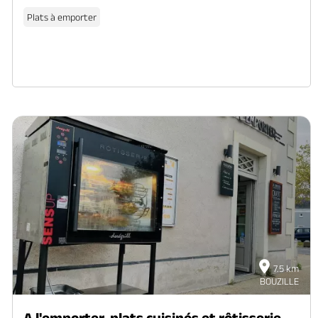
Plats à emporter
7.5 km
BOUZILLE
A l'emporter, plats cuisinés et rôtisserie