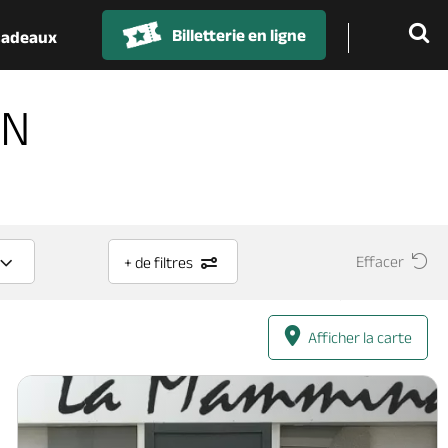
Billetterie en ligne
 cadeaux
ON
Effacer
+ de filtres
Afficher la carte