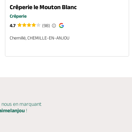
Crêperie le Mouton Blanc
Crêperie
4.7
(98)
Chemillé, CHEMILLE-EN-ANJOU
c nous en marquant
aimelanjou
!