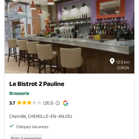
13.5 km
CORON
Le Bistrot 2 Pauline
Brasserie
3.7
(263)
Chemillé, CHEMILLE-EN-ANJOU
Chèques Vacances
Plats à emporter