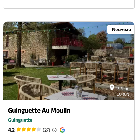
Nouveau
13.5 km
CORON
Guinguette Au Moulin
Guinguette
4.2
(27)