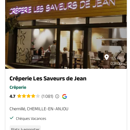
11.5 km
CORON
Crêperie Les Saveurs de Jean
Crêperie
4.7
(1 081)
Chemillé, CHEMILLE-EN-ANJOU
Chèques Vacances
Plats à emporter