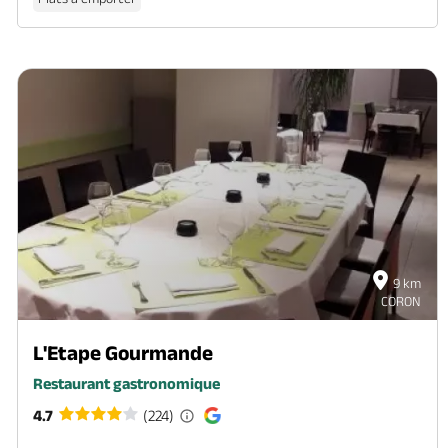
9 km
CORON
L'Etape Gourmande
Restaurant gastronomique
4.7
(224)