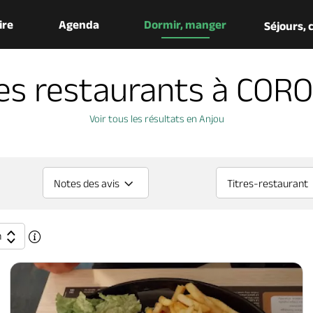
aire
Agenda
Dormir, manger
Séjours,
es restaurants à COR
Voir tous les résultats en Anjou
Notes des avis
Titres-restaurant
n