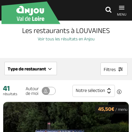
MENU
Les restaurants à LOUVAINES
Découvrir
Voir tous les résultats en Anjou
À voir, à faire
Type de restaurant
Filtres
Agenda
41
Autour
Notre sélection
de moi
résultats
Dormir, manger
45,50€
/ menu
Séjours, cadeaux