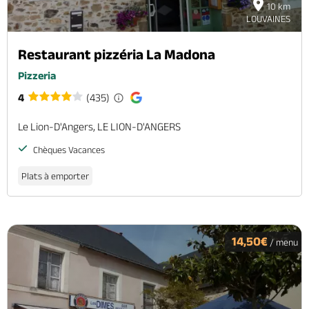
10 km
LOUVAINES
Restaurant pizzéria La Madona
Pizzeria
4
(435)
Le Lion-D'Angers, LE LION-D'ANGERS
Chèques Vacances
Plats à emporter
14,50€
/ menu