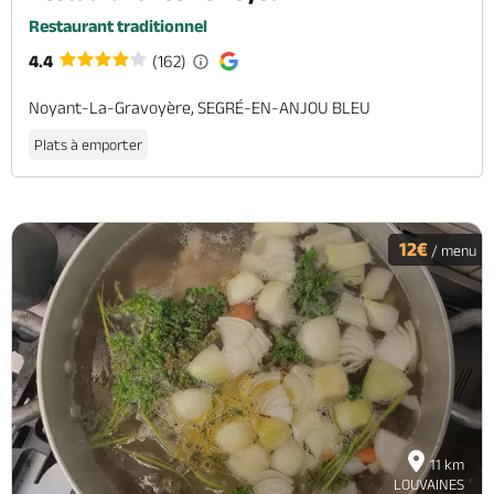
Restaurant traditionnel
4.4
(162)
Noyant-La-Gravoyère, SEGRÉ-EN-ANJOU BLEU
Plats à emporter
12€
/ menu
11 km
LOUVAINES