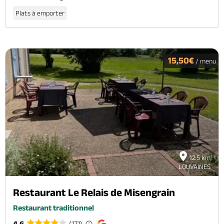
Plats à emporter
15,50€
/ menu
12.5 km
LOUVAINES
Restaurant Le Relais de Misengrain
Restaurant traditionnel
4.6
(171)