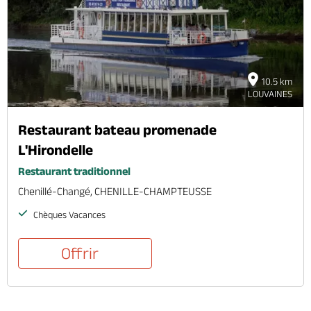
Billetterie en ligne
10.5 km
LOUVAINES
Brochures & Cartes
Offices de tourisme
Comment venir ?
Ecrivez-nous
Restaurant bateau promenade
L'Hirondelle
Restaurant traditionnel
Chenillé-Changé, CHENILLE-CHAMPTEUSSE
Chèques Vacances
Offrir