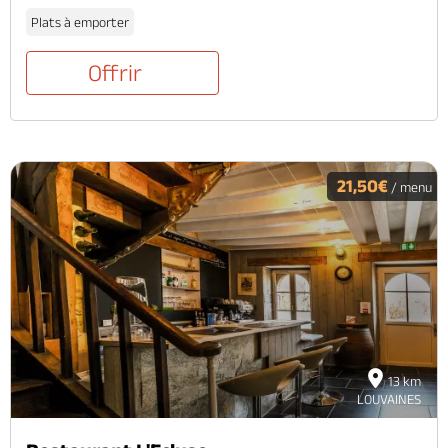
Plats à emporter
Offrir
21,50€
/ menu
13 km
LOUVAINES