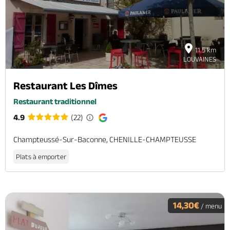
11.5 km
LOUVAINES
Restaurant Les Dîmes
Restaurant traditionnel
4.9
(22)
Champteussé-Sur-Baconne, CHENILLE-CHAMPTEUSSE
Plats à emporter
14,30€
/ menu