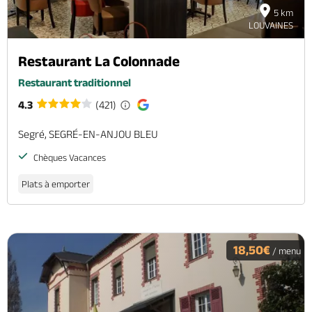
5 km
LOUVAINES
Restaurant La Colonnade
Restaurant traditionnel
4.3
(421)
Segré, SEGRÉ-EN-ANJOU BLEU
Chèques Vacances
Plats à emporter
18,50€
/ menu