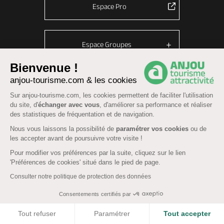
Espace Pro
Espace Groupes
Bienvenue !
anjou-tourisme.com & les cookies
© Anjou tourisme 2026 -
Plan du site
-
Fonctionnement du site
Sur anjou-tourisme.com, les cookies permettent de faciliter l'utilisation
du site, d'
échanger avec vous
, d'améliorer sa performance et réaliser
Mentions légales
-
Données personnelles
-
Cookies
des statistiques de fréquentation et de navigation.
CGU Réservation
-
Accessibilité : partiellement conforme
Nous vous laissons la possibilité de
paramétrer vos cookies
ou de
les accepter avant de poursuivre votre visite !
Pour modifier vos préférences par la suite, cliquez sur le lien
'Préférences de cookies' situé dans le pied de page.
Consulter notre politique de protection des données
Consentements certifiés par
COOKIES
Tout refuser
Paramétrer
Tout accepter