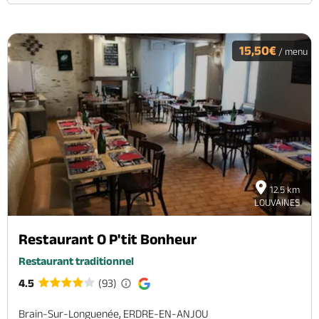
15,50€
/ menu
12.5 km
LOUVAINES
Restaurant O P'tit Bonheur
Restaurant traditionnel
4.5
(93)
Brain-Sur-Longuenée, ERDRE-EN-ANJOU