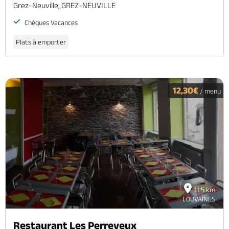
Grez-Neuville, GREZ-NEUVILLE
Chèques Vacances
Plats à emporter
12,30€
/ menu
11.5 km
LOUVAINES
Restaurant Les Perreyeux