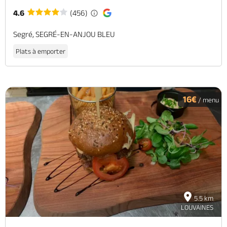
4.6
(456)
Segré, SEGRÉ-EN-ANJOU BLEU
Plats à emporter
16€
/ menu
5.5 km
LOUVAINES