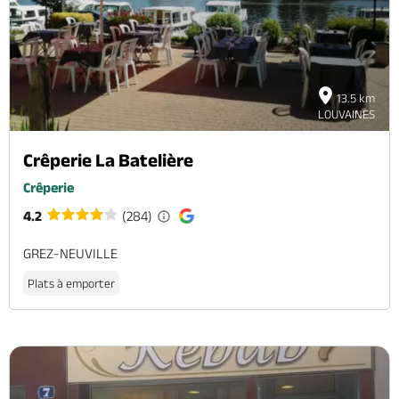
13.5 km
LOUVAINES
Crêperie La Batelière
Crêperie
4.2
(284)
GREZ-NEUVILLE
Plats à emporter