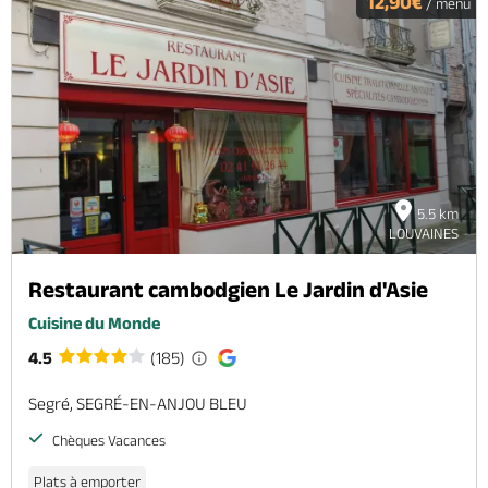
12,90€
/ menu
5.5 km
LOUVAINES
Restaurant cambodgien Le Jardin d'Asie
Cuisine du Monde
4.5
(185)
Segré, SEGRÉ-EN-ANJOU BLEU
Chèques Vacances
Plats à emporter