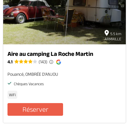
Brochures & Cartes
Offices de tourisme
Comment venir ?
Ecrivez-nous
5.5 km
ARMAILLE
Aire au camping La Roche Martin
4.1
(143)
Pouancé, OMBRÉE D'ANJOU
Chèques Vacances
WiFi
Réserver