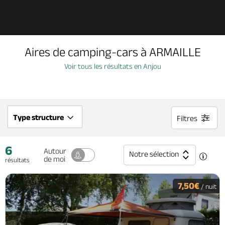
Découvrir
Aires de camping-cars à ARMAILLE
À voir, à faire
Voir tous les résultats en Anjou
Agenda
Type structure
Filtres
Dormir, manger
6
Autour
Notre sélection
de moi
résultats
Séjours, cadeaux
7,50€
/ nuit
Billetterie en ligne