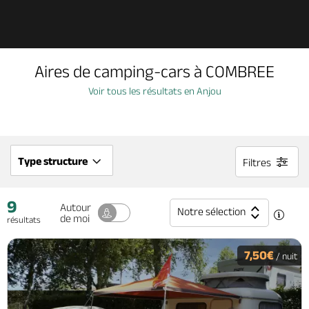
Découvrir
Aires de camping-cars à COMBREE
À voir, à faire
Voir tous les résultats en Anjou
Agenda
Type structure
Filtres
Dormir, manger
9
Autour
Notre sélection
de moi
résultats
Séjours, cadeaux
7,50€
/ nuit
Billetterie en ligne