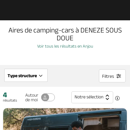
Découvrir
Aires de camping-cars à DENEZE SOUS
À voir, à faire
DOUE
Voir tous les résultats en Anjou
Agenda
Dormir, manger
Type structure
Filtres
4
Séjours, cadeaux
Autour
Notre sélection
de moi
résultats
Billetterie en ligne