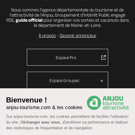
Nous sommes l’agence départementale du tourisme et de
l’attractivité de l’Anjou, Groupement d’Intérêt Public engagé
RSE,
guide officiel
pour organiser vos sorties et vacances dans
le département de Maine-et-Loire.
À propos
-
Devenir annonceur
Espace Pro
Espace Groupes
Bienvenue !
anjou-tourisme.com & les cookies
© Anjou tourisme 2026 -
Plan du site
-
Fonctionnement du site
Sur anjou-tourisme.com, les cookies permettent de faciliter l'utilisation
Mentions légales
-
Données personnelles
-
Cookies
du site, d'
échanger avec vous
, d'améliorer sa performance et réaliser
CGU Réservation
-
Accessibilité : partiellement conforme
des statistiques de fréquentation et de navigation.