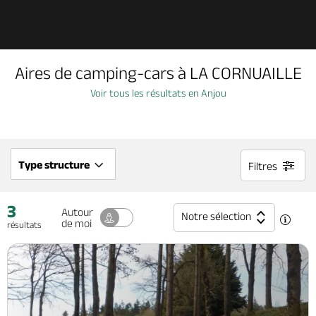
Découvrir
Aires de camping-cars à LA CORNUAILLE
À voir, à faire
Voir tous les résultats en Anjou
Agenda
Type structure
Filtres
Dormir, manger
3
Autour
Notre sélection
de moi
résultats
Séjours, cadeaux
Billetterie en ligne