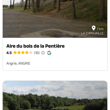
Brochures & Cartes
Offices de tourisme
Comment venir ?
Ecrivez-nous
7 km
LA CORNUAILLE
Aire du bois de la Pentière
4.5
(18)
Angrie, ANGRIE