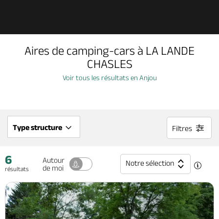
Découvrir
Aires de camping-cars à LA LANDE
À voir, à faire
CHASLES
Voir tous les résultats en Anjou
Agenda
Dormir, manger
Type structure
Filtres
6
Séjours, cadeaux
Autour
Notre sélection
de moi
résultats
Billetterie en ligne