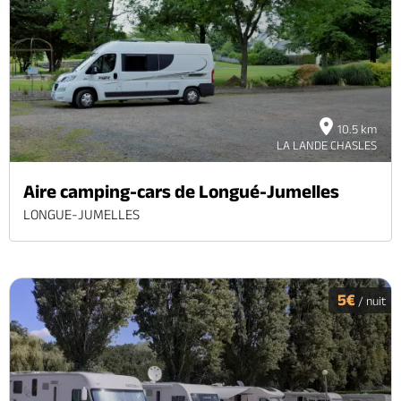
Brochures & Cartes
Offices de tourisme
Comment venir ?
Ecrivez-nous
10.5 km
LA LANDE CHASLES
Aire camping-cars de Longué-Jumelles
LONGUE-JUMELLES
5€
/ nuit