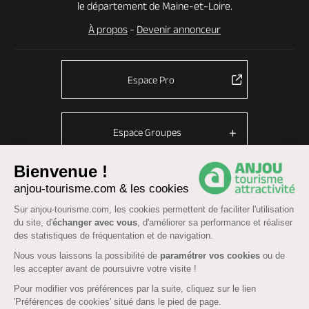
le département de Maine-et-Loire.
À propos
-
Devenir annonceur
Espace Pro
Espace Groupes
Bienvenue !
anjou-tourisme.com & les cookies
© Anjou tourisme 2026 -
Plan du site
-
Fonctionnement du site
Sur anjou-tourisme.com, les cookies permettent de faciliter l'utilisation
Mentions légales
-
Données personnelles
-
Cookies
du site, d'
échanger avec vous
, d'améliorer sa performance et réaliser
CGU Réservation
-
Accessibilité : partiellement conforme
des statistiques de fréquentation et de navigation.
Nous vous laissons la possibilité de
paramétrer vos cookies
ou de
les accepter avant de poursuivre votre visite !
Pour modifier vos préférences par la suite, cliquez sur le lien
'Préférences de cookies' situé dans le pied de page.