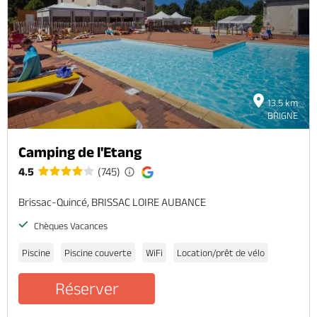
13.5 km
BRIGNE
Camping de l'Etang
4.5
(745)
Brissac-Quincé, BRISSAC LOIRE AUBANCE
Chèques Vacances
Piscine
Piscine couverte
WiFi
Location/prêt de vélo
Réserver