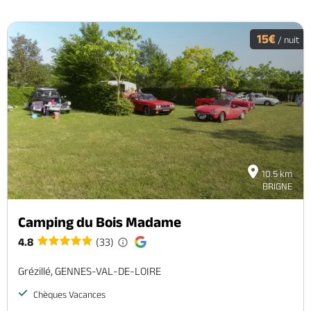
15€
/ nuit
10.5 km
BRIGNE
Camping du Bois Madame
4.8
(33)
Grézillé, GENNES-VAL-DE-LOIRE
Chèques Vacances