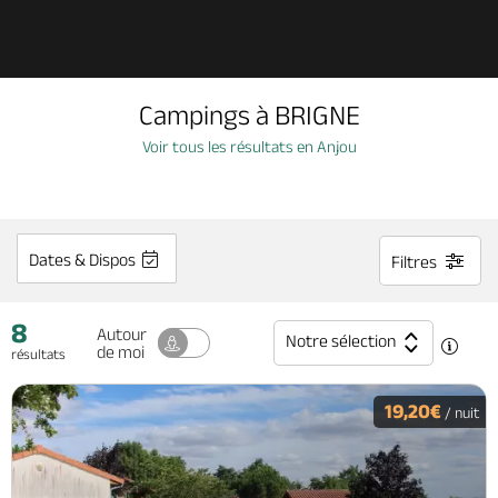
Découvrir
Campings à BRIGNE
À voir, à faire
Voir tous les résultats en Anjou
Agenda
Dates & Dispos
Filtres
Dormir, manger
8
Autour
Notre sélection
de moi
résultats
Séjours, cadeaux
19,20€
/ nuit
Billetterie en ligne