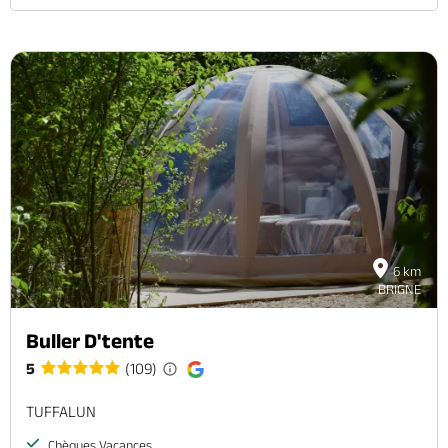
6 km
BRIGNE
Buller D'tente
5
(109)
TUFFALUN
Chèques Vacances