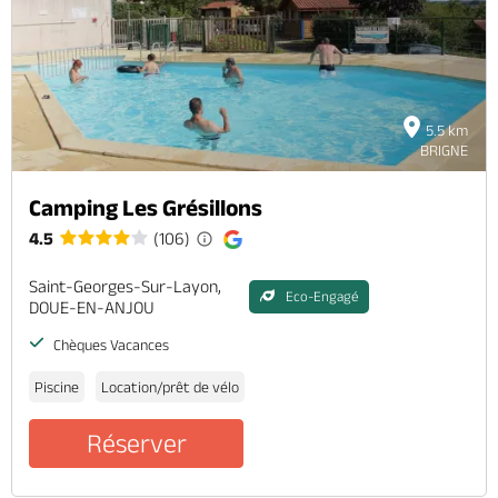
Brochures & Cartes
Offices de tourisme
Comment venir ?
Ecrivez-nous
5.5 km
BRIGNE
Camping Les Grésillons
4.5
(106)
Saint-Georges-Sur-Layon,
Eco-Engagé
DOUE-EN-ANJOU
Chèques Vacances
Piscine
Location/prêt de vélo
Réserver