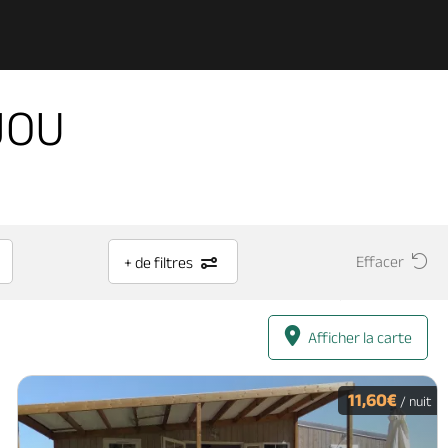
JOU
Effacer
+ de filtres
Afficher la carte
11,60€
/ nuit