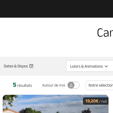
Ca
Dates & Dispos
Loisirs & Animations
5
Notre sélectio
Autour
de moi
résultats
19,20€
/ nuit