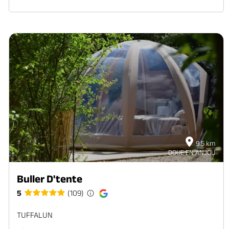
9.5 km
DOUE EN ANJOU
Buller D'tente
5
(109)
TUFFALUN