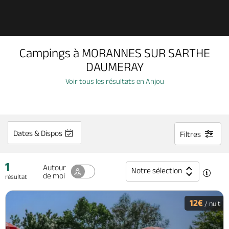
Découvrir
Campings à MORANNES SUR SARTHE
À voir, à faire
DAUMERAY
Voir tous les résultats en Anjou
Agenda
Dormir, manger
Dates & Dispos
Filtres
1
Séjours, cadeaux
Autour
Notre sélection
de moi
résultat
Billetterie en ligne
12€
/ nuit