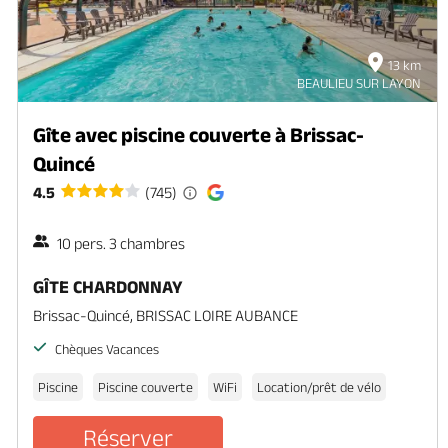
13 km
BEAULIEU SUR LAYON
Gîte avec piscine couverte à Brissac-
Quincé
4.5
(745)
10 pers. 3 chambres
GÎTE CHARDONNAY
Brissac-Quincé, BRISSAC LOIRE AUBANCE
Chèques Vacances
Piscine
Piscine couverte
WiFi
Location/prêt de vélo
Réserver