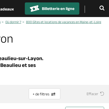
Billetterie en ligne
 cadeaux
u
Où dormir ?
800 Gîtes et locations de vacances en Maine-et-Loire
yon
Beaulieu-sur-Layon
.
Beaulieu et ses
Effacer
+ de filtres