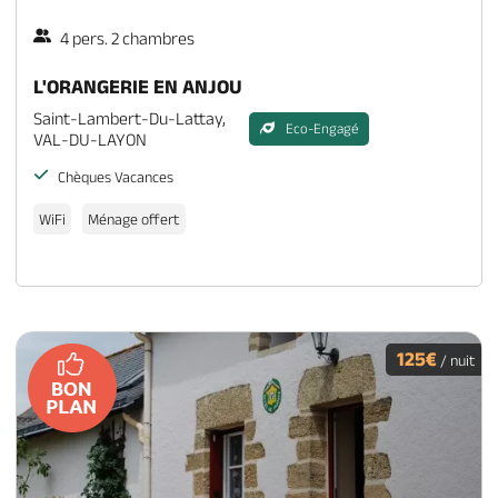
4 pers. 2 chambres
L'ORANGERIE EN ANJOU
Saint-Lambert-Du-Lattay,
Eco-Engagé
VAL-DU-LAYON
Chèques Vacances
WiFi
Ménage offert
125€
/ nuit