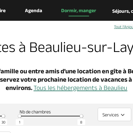
aire
Agenda
Dormir, manger
Séjours,
Tout l’Anjo
tes à Beaulieu-sur-La
famille ou entre amis d’une
location en gîte à 
servez votre prochaine location de vacances à 
environs.
Tous les hébergements à Beaulieu
Nb de chambres
Services
30
1
8