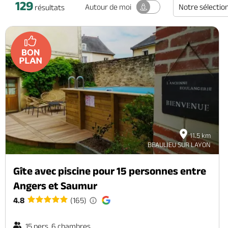
129
Notre sélectio
Autour
de moi
résultats
11.5 km
BEAULIEU SUR LAYON
Gîte avec piscine pour 15 personnes entre
Angers et Saumur
4.8
(165)
15 pers. 6 chambres