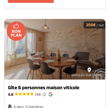
250€
/ nuit
4.5 km
BEAULIEU SUR LAYON
Gîte 6 personnes maison viticole
4.8
(94)
6 pers. 3 chambres