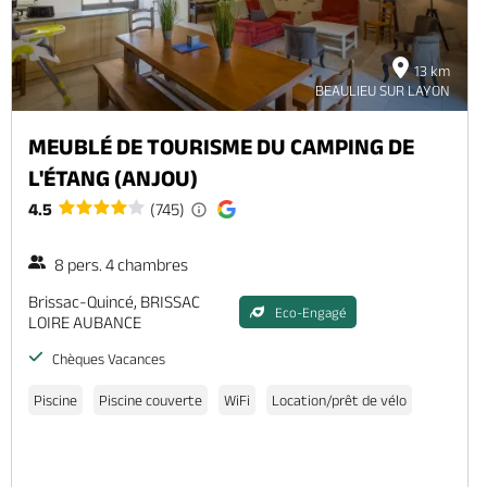
13 km
BEAULIEU SUR LAYON
MEUBLÉ DE TOURISME DU CAMPING DE
L'ÉTANG (ANJOU)
4.5
(745)
8 pers. 4 chambres
Brissac-Quincé, BRISSAC
Eco-Engagé
LOIRE AUBANCE
Chèques Vacances
Piscine
Piscine couverte
WiFi
Location/prêt de vélo