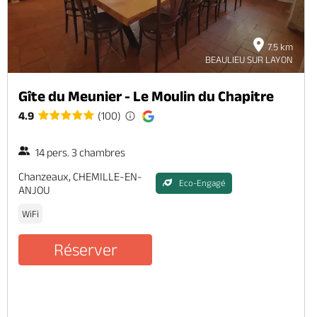
7.5 km
BEAULIEU SUR LAYON
Gîte du Meunier - Le Moulin du Chapitre
4.9
(100)
14 pers. 3 chambres
Chanzeaux, CHEMILLE-EN-
Eco-Engagé
ANJOU
WiFi
Réserver