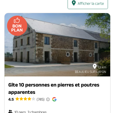
Afficher la carte
13 km
BEAULIEU SUR LAYON
Gîte 10 personnes en pierres et poutres
apparentes
4.5
(745)
10 pers. 3 chambres