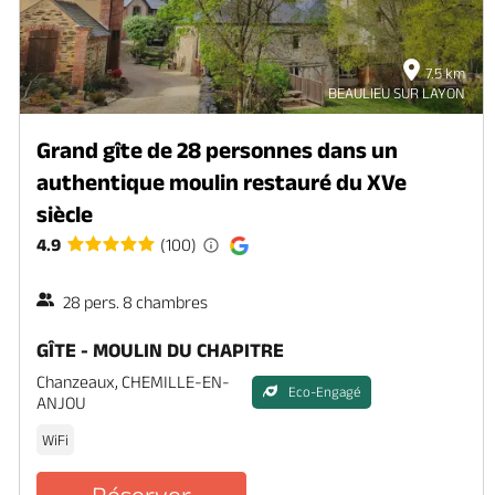
7.5 km
BEAULIEU SUR LAYON
Grand gîte de 28 personnes dans un
authentique moulin restauré du XVe
siècle
4.9
(100)
28 pers. 8 chambres
GÎTE - MOULIN DU CHAPITRE
Chanzeaux, CHEMILLE-EN-
Eco-Engagé
ANJOU
WiFi