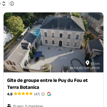
n
5.5 km
BEAULIEU SUR LAYON
Gîte de groupe entre le Puy du Fou et
Terra Botanica
4.8
(47)
15 pers. 5 chambres