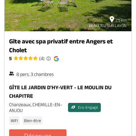
7.5 km
BEAULIEU SUR LAYON
Gîte avec spa privatif entre Angers et
Cholet
5
(4)
8 pers. 3 chambres
GÎTE LE JARDIN D'HY-VERT - LE MOULIN DU
CHAPITRE
Chanzeaux, CHEMILLE-EN-
Eco-Engagé
ANJOU
WiFi
Bien-être
Réserver