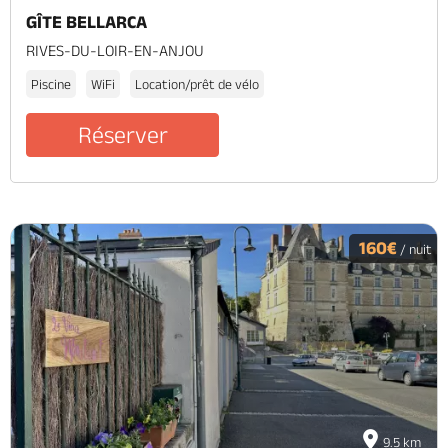
GÎTE BELLARCA
RIVES-DU-LOIR-EN-ANJOU
Piscine
WiFi
Location/prêt de vélo
Réserver
160€
/ nuit
9.5 km