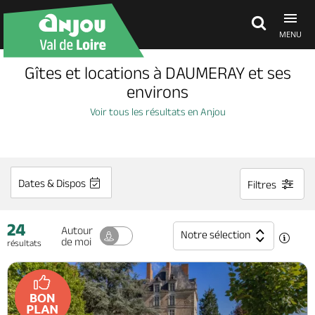
MENU
Gîtes et locations à DAUMERAY et ses
Découvrir
environs
Voir tous les résultats en Anjou
À voir, à faire
Agenda
Dates & Dispos
Filtres
24
Dormir, manger
Autour
Notre sélection
de moi
résultats
Séjours, cadeaux