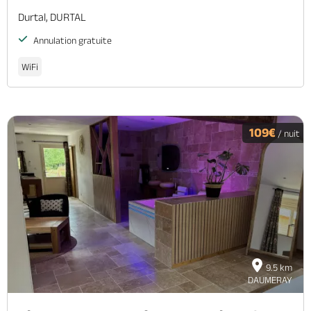
Durtal, DURTAL
Annulation gratuite
WiFi
109€
/ nuit
9.5 km
DAUMERAY