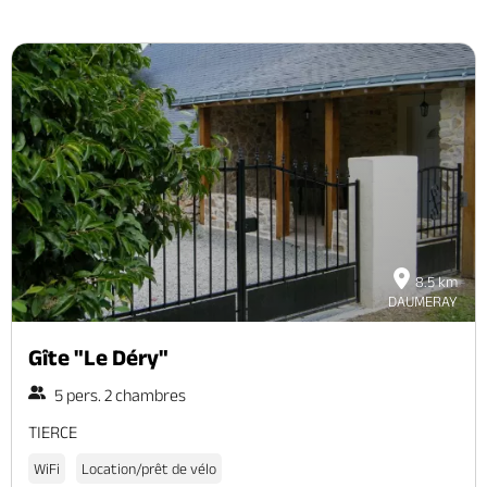
8.5 km
DAUMERAY
Gîte "Le Déry"
5 pers. 2 chambres
TIERCE
WiFi
Location/prêt de vélo