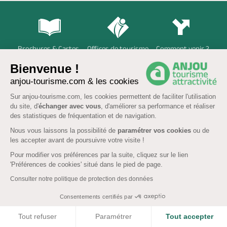
Brochures & Cartes
Offices de tourisme
Comment venir ?
Bienvenue !
anjou-tourisme.com & les cookies
Ecrivez-nous
Sur anjou-tourisme.com, les cookies permettent de faciliter l'utilisation
du site, d'
échanger avec vous
, d'améliorer sa performance et réaliser
des statistiques de fréquentation et de navigation.
Nous vous laissons la possibilité de
paramétrer vos cookies
ou de
FR
EN
les accepter avant de poursuivre votre visite !
Pour modifier vos préférences par la suite, cliquez sur le lien
QUI SOMMES-NOUS ?
'Préférences de cookies' situé dans le pied de page.
Consulter notre politique de protection des données
Nous sommes l’agence départementale du tourisme et de
l’attractivité de l’Anjou, Groupement d’Intérêt Public engagé
Consentements certifiés par
RSE,
guide officiel
pour organiser vos sorties et vacances dans
le département de Maine-et-Loire.
Afficher la carte
COOKIES
Tout refuser
Paramétrer
Tout accepter
À propos
-
Devenir annonceur