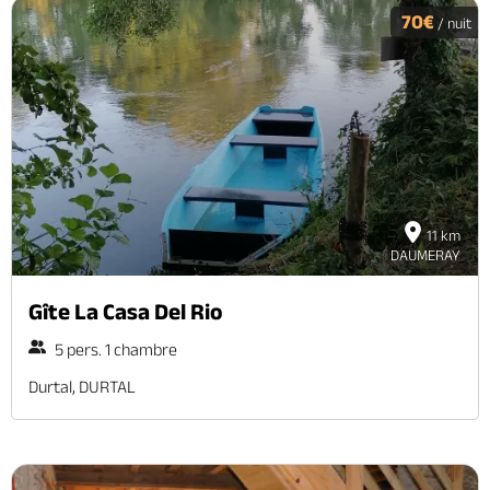
70€
/ nuit
11 km
DAUMERAY
Gîte La Casa Del Rio
5 pers. 1 chambre
Durtal, DURTAL