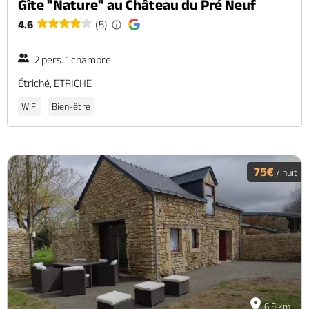
Gîte "Nature" au Château du Pré Neuf
4.6
(5)
2 pers. 1 chambre
Étriché, ETRICHE
WiFi
Bien-être
75€
/ nuit
6.5 km