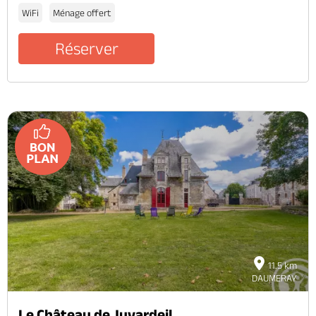
WiFi
Ménage offert
Réserver
11.5 km
DAUMERAY
Le Château de Juvardeil