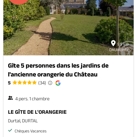
Billetterie en ligne
9.5 km
Brochures & Cartes
Offices de tourisme
Comment venir ?
Ecrivez-nous
DAUMERAY
Gîte 5 personnes dans les jardins de
l'ancienne orangerie du Château
5
(34)
4 pers. 1 chambre
LE GÎTE DE L'ORANGERIE
Durtal, DURTAL
Chèques Vacances