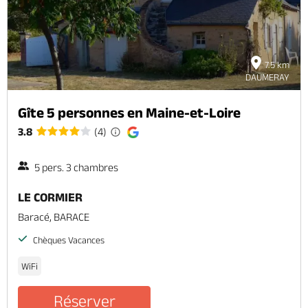
7.5 km
DAUMERAY
Gîte 5 personnes en Maine-et-Loire
3.8
(4)
5 pers. 3 chambres
LE CORMIER
Baracé, BARACE
Chèques Vacances
WiFi
Réserver