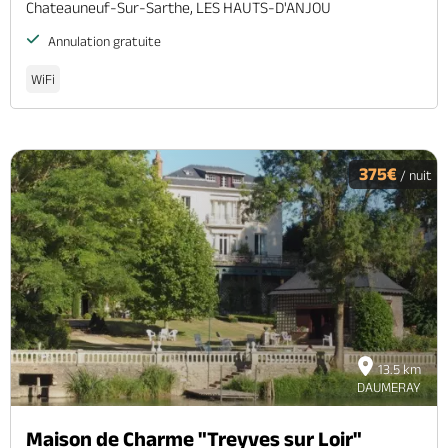
Chateauneuf-Sur-Sarthe, LES HAUTS-D'ANJOU
Annulation gratuite
WiFi
375€
/ nuit
13.5 km
DAUMERAY
Maison de Charme "Treyves sur Loir"