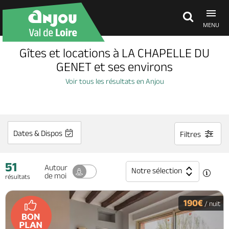
MENU
Gîtes et locations à LA CHAPELLE DU
Découvrir
GENET et ses environs
Voir tous les résultats en Anjou
À voir, à faire
Agenda
Dates & Dispos
Filtres
51
Dormir, manger
Autour
Notre sélection
de moi
résultats
Séjours, cadeaux
190€
/ nuit