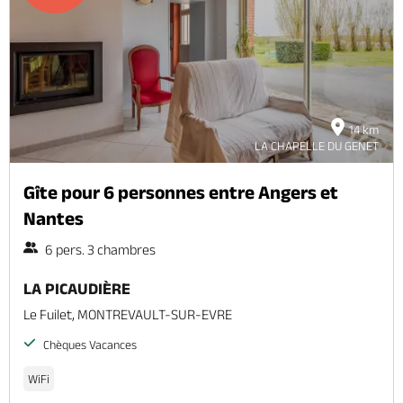
Billetterie en ligne
14 km
Brochures & Cartes
Offices de tourisme
Comment venir ?
Ecrivez-nous
LA CHAPELLE DU GENET
Gîte pour 6 personnes entre Angers et
Nantes
6 pers. 3 chambres
LA PICAUDIÈRE
Le Fuilet, MONTREVAULT-SUR-EVRE
Chèques Vacances
WiFi