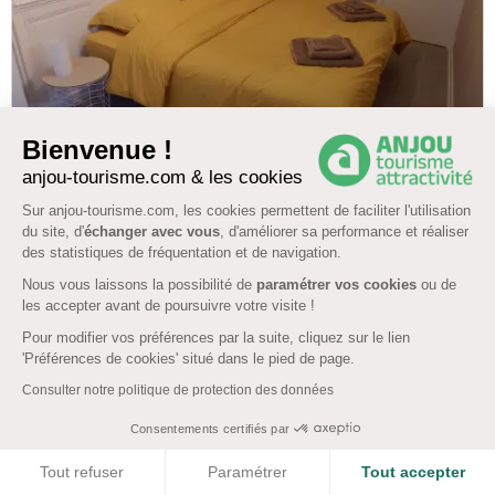
12 km
Bienvenue !
LA CHAPELLE DU GENET
anjou-tourisme.com & les cookies
Sur anjou-tourisme.com, les cookies permettent de faciliter l'utilisation
Gite L'Appart' à Mimine
du site, d'
échanger avec vous
, d'améliorer sa performance et réaliser
4.8
(5)
des statistiques de fréquentation et de navigation.
Nous vous laissons la possibilité de
paramétrer vos cookies
ou de
4 pers. 1 chambre
les accepter avant de poursuivre votre visite !
Pour modifier vos préférences par la suite, cliquez sur le lien
Chaudron-En-Mauges, MONTREVAULT-SUR-EVRE
'Préférences de cookies' situé dans le pied de page.
Chèques Vacances
Consulter notre politique de protection des données
WiFi
Ménage offert
Consentements certifiés par
Afficher la carte
COOKIES
Tout refuser
Paramétrer
Tout accepter