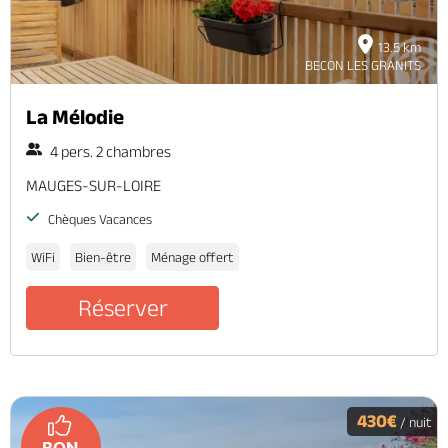
13.5 km
BECON LES GRANITS
La Mélodie
4 pers. 2 chambres
MAUGES-SUR-LOIRE
Chèques Vacances
WiFi
Bien-être
Ménage offert
Réserver
430€
/ nuit