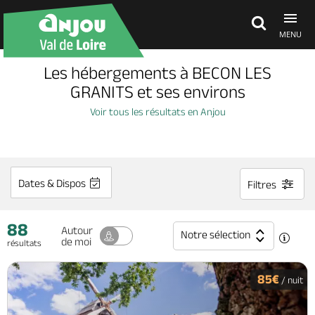
MENU
Les hébergements à BECON LES
Découvrir
GRANITS et ses environs
Voir tous les résultats en Anjou
À voir, à faire
Agenda
Dates & Dispos
Filtres
88
Dormir, manger
Autour
Notre sélection
de moi
résultats
Séjours, cadeaux
85€
/ nuit