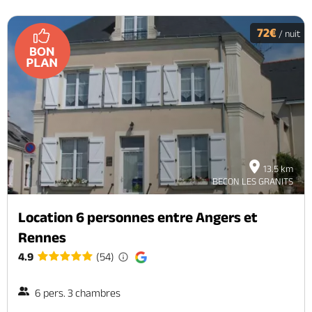
72€
/ nuit
13.5 km
BECON LES GRANITS
Location 6 personnes entre Angers et
Rennes
4.9
(54)
6 pers. 3 chambres