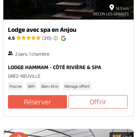
14.5 km
BECON LES GRANITS
Lodge avec spa en Anjou
4.9
(315)
2 pers. 1 chambre
LODGE HAMMAM - CÔTÉ RIVIÈRE & SPA
GREZ-NEUVILLE
Piscine
WiFi
Bien-être
Ménage offert
Réserver
Offrir
93€
/ nuit