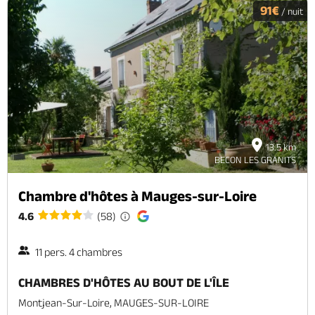
91€
/ nuit
13.5 km
BECON LES GRANITS
Chambre d'hôtes à Mauges-sur-Loire
4.6
(58)
11 pers. 4 chambres
CHAMBRES D'HÔTES AU BOUT DE L'ÎLE
Montjean-Sur-Loire, MAUGES-SUR-LOIRE