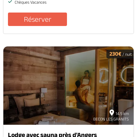
Chèques Vacances
Réserver
230€
/ nuit
14.5 km
BECON LES GRANITS
Lodge avec sauna près d'Angers