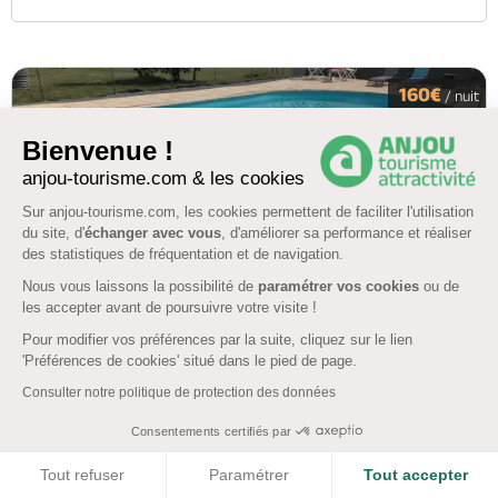
160€
/ nuit
Bienvenue !
anjou-tourisme.com & les cookies
Sur anjou-tourisme.com, les cookies permettent de faciliter l'utilisation
du site, d'
échanger avec vous
, d'améliorer sa performance et réaliser
des statistiques de fréquentation et de navigation.
Nous vous laissons la possibilité de
paramétrer vos cookies
ou de
les accepter avant de poursuivre votre visite !
13 km
BECON LES GRANITS
Pour modifier vos préférences par la suite, cliquez sur le lien
'Préférences de cookies' situé dans le pied de page.
Gîte tout équipé avec jardin et pisicine à
Consulter notre politique de protection des données
Angrie
Consentements certifiés par
5
(4)
Afficher la carte
COOKIES
Tout refuser
Paramétrer
Tout accepter