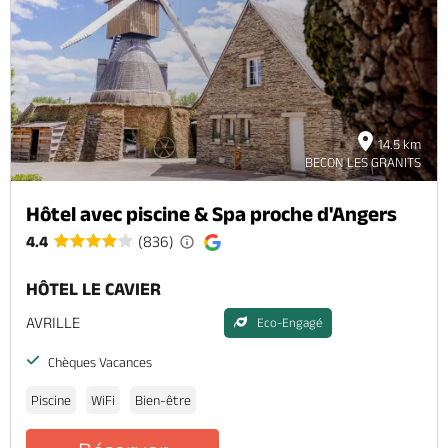
Billetterie en ligne
14.5 km
Brochures & Cartes
Offices de tourisme
Comment venir ?
Ecrivez-nous
BECON LES GRANITS
Hôtel avec piscine & Spa proche d'Angers
4.4
(836)
HÔTEL LE CAVIER
AVRILLE
Eco-Engagé
Chèques Vacances
Piscine
WiFi
Bien-être