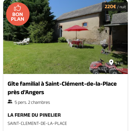
220€
/ nuit
5 km
BECON LES GRANITS
Gîte familial à Saint-Clément-de-la-Place
près d'Angers
5 pers. 2 chambres
LA FERME DU PINELIER
SAINT-CLEMENT-DE-LA-PLACE