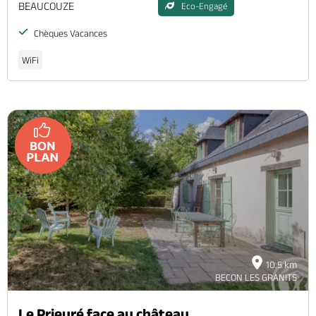
BEAUCOUZE
Eco-Engagé
Chèques Vacances
WiFi
10.5 km
BECON LES GRANITS
Le Prieuré face au château