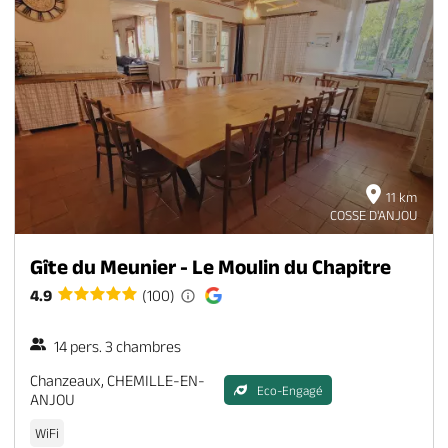
11 km
COSSE D'ANJOU
Gîte du Meunier - Le Moulin du Chapitre
4.9
(100)
14 pers. 3 chambres
Chanzeaux, CHEMILLE-EN-
Eco-Engagé
ANJOU
WiFi