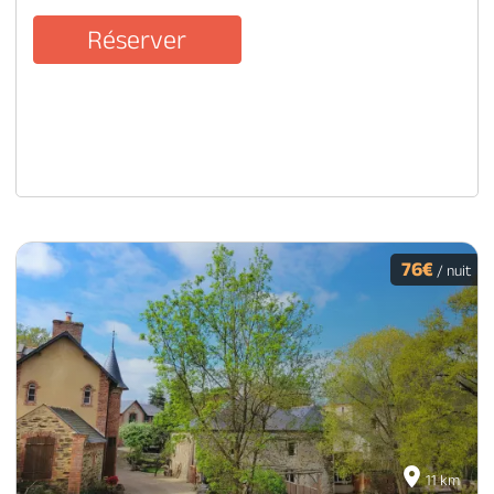
Réserver
76€
/ nuit
11 km