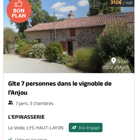
310€
/ nuit
9.5 km
COSSE D'ANJOU
Gîte 7 personnes dans le vignoble de
l'Anjou
7 pers. 3 chambres
L'EPINASSERIE
Le Voide, LYS-HAUT-LAYON
Eco-Engagé
Chèques Vacances