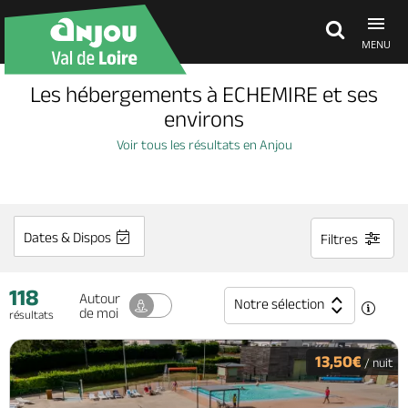
MENU
Les hébergements à ECHEMIRE et ses
Découvrir
environs
Voir tous les résultats en Anjou
À voir, à faire
Agenda
Dates & Dispos
Filtres
118
Dormir, manger
Autour
Notre sélection
de moi
résultats
Séjours, cadeaux
13,50€
/ nuit