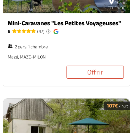
13 km
ECHEMIRE
Mini-Caravanes "Les Petites Voyageuses"
5
(47)
2 pers. 1 chambre
Mazé, MAZE-MILON
Offrir
107€
/ nuit