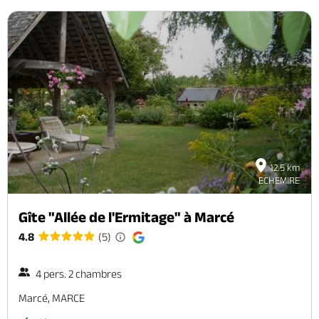
12.5 km
ECHEMIRE
Gîte "Allée de l'Ermitage" à Marcé
4.8
(5)
4 pers. 2 chambres
Marcé, MARCE