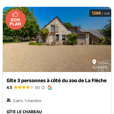
126€
/ nuit
3.5 km
ECHEMIRE
Gîte 3 personnes à côté du zoo de La Flèche
4.5
(6)
3 pers. 1 chambre
GÎTE LE CHABEAU