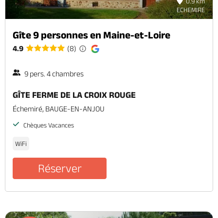
0.9 km
ECHEMIRE
Gîte 9 personnes en Maine-et-Loire
4.9
(8)
9 pers. 4 chambres
GÎTE FERME DE LA CROIX ROUGE
Échemiré, BAUGE-EN-ANJOU
Chèques Vacances
WiFi
Réserver