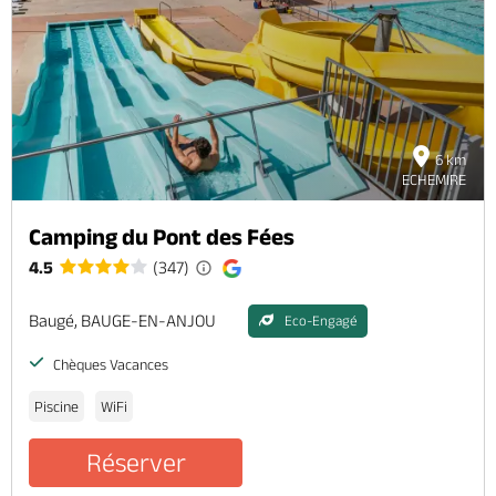
Billetterie en ligne
6 km
Brochures & Cartes
Offices de tourisme
Comment venir ?
Ecrivez-nous
ECHEMIRE
Camping du Pont des Fées
4.5
(347)
Baugé, BAUGE-EN-ANJOU
Eco-Engagé
Chèques Vacances
Piscine
WiFi
Réserver