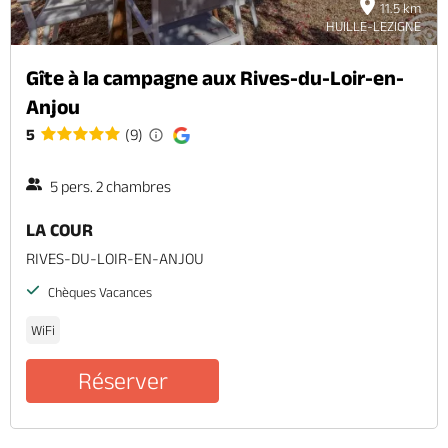
11.5 km
HUILLE-LEZIGNE
Gîte à la campagne aux Rives-du-Loir-en-
Anjou
5
(9)
5 pers. 2 chambres
LA COUR
RIVES-DU-LOIR-EN-ANJOU
Chèques Vacances
WiFi
Réserver