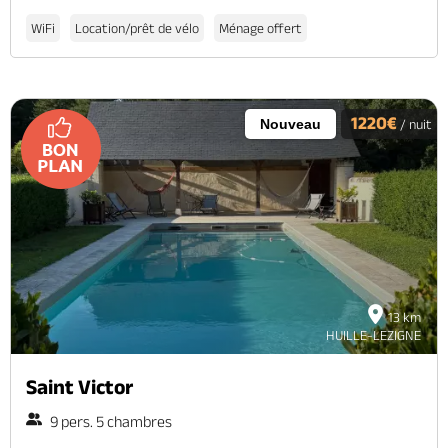
WiFi
Location/prêt de vélo
Ménage offert
1220€
Nouveau
/ nuit
13 km
HUILLE-LEZIGNE
Saint Victor
9 pers. 5 chambres