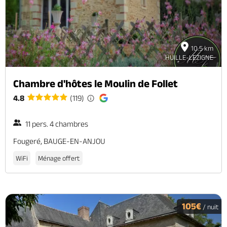
10.5 km
HUILLE-LEZIGNE
Chambre d'hôtes le Moulin de Follet
4.8
(119)
11 pers. 4 chambres
Fougeré, BAUGE-EN-ANJOU
WiFi
Ménage offert
105€
/ nuit