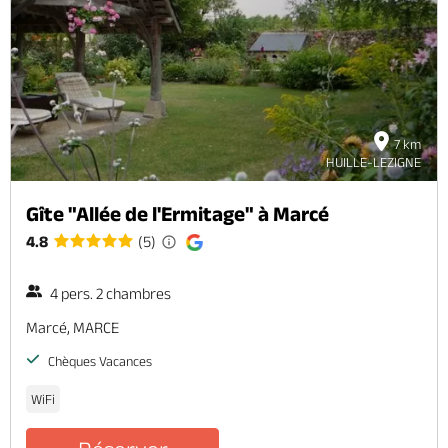
Billetterie en ligne
7 km
Brochures & Cartes
Offices de tourisme
Comment venir ?
Ecrivez-nous
HUILLE-LEZIGNE
Gîte "Allée de l'Ermitage" à Marcé
4.8
(5)
4 pers. 2 chambres
Marcé, MARCE
Chèques Vacances
WiFi