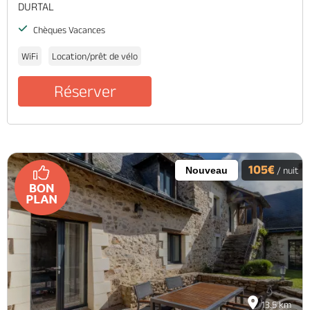
DURTAL
Chèques Vacances
WiFi
Location/prêt de vélo
Réserver
105€
Nouveau
/ nuit
13.5 km