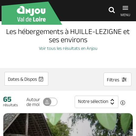
MENU
Les hébergements à HUILLE-LEZIGNE et
Découvrir
ses environs
Voir tous les résultats en Anjou
À voir, à faire
Agenda
Dates & Dispos
Filtres
65
Dormir, manger
Autour
Notre sélection
de moi
résultats
Séjours, cadeaux