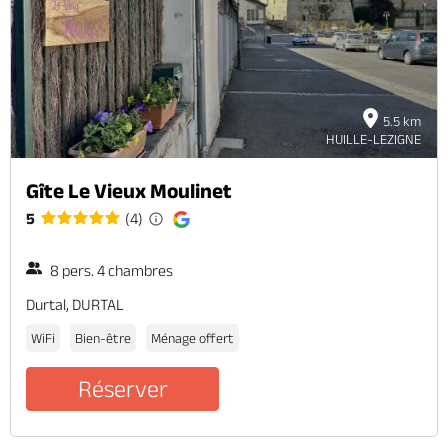
5.5 km
HUILLE-LEZIGNE
Gîte Le Vieux Moulinet
5
(4)
8 pers. 4 chambres
Durtal, DURTAL
WiFi
Bien-être
Ménage offert
Réserver