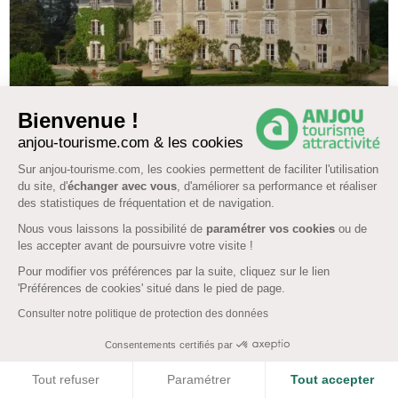
4 km
Bienvenue !
HUILLE-LEZIGNE
anjou-tourisme.com & les cookies
Sur anjou-tourisme.com, les cookies permettent de faciliter l'utilisation
Chambres d'hôtes et suite au Château de
du site, d'
échanger avec vous
, d'améliorer sa performance et réaliser
Chambiers à Durtal
des statistiques de fréquentation et de navigation.
Nous vous laissons la possibilité de
paramétrer vos cookies
ou de
15 pers. 5 chambres
les accepter avant de poursuivre votre visite !
Durtal, DURTAL
Pour modifier vos préférences par la suite, cliquez sur le lien
'Préférences de cookies' situé dans le pied de page.
Piscine
WiFi
Location/prêt de vélo
Ménage offert
Consulter notre politique de protection des données
Plus de résultats
Consentements certifiés par
COOKIES
Tout refuser
Paramétrer
Tout accepter