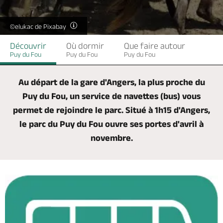
Billetterie en ligne
©elukac de Pixabay
Découvrir
Où dormir
Que faire autour
Puy du Fou
Puy du Fou
Puy du Fou
Brochures & Cartes
Offices de tourisme
Comment venir ?
Ecrivez-nous
Au départ de la gare d'Angers, la plus proche du
Puy du Fou, un service de navettes (bus) vous
permet de rejoindre le parc. Situé à 1h15 d'Angers,
le parc du Puy du Fou ouvre ses portes d'avril à
novembre.