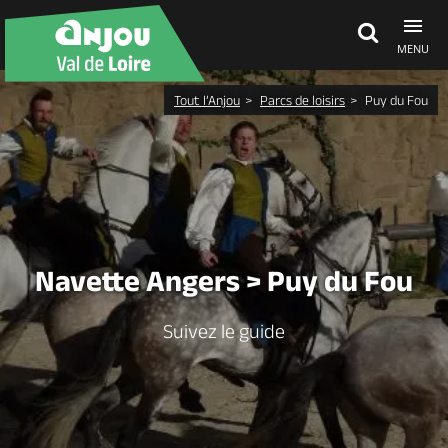
MENU
Tout l’Anjou
Parcs de loisirs
Puy du Fou
Découvrir
À voir, à faire
Agenda
Navette Angers > Puy du Fou
Dormir, manger
Suivez le guide
Séjours, cadeaux