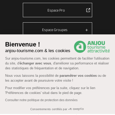
Espace Pro
Espace Groupes
Bienvenue !
anjou-tourisme.com & les cookies
© Anjou tourisme 2026 -
Plan du site
-
Fonctionnement du site
Sur anjou-tourisme.com, les cookies permettent de faciliter l'utilisation
Mentions légales
-
Données personnelles
-
Cookies
du site, d'
échanger avec vous
, d'améliorer sa performance et réaliser
CGU Réservation
-
Accessibilité : partiellement conforme
des statistiques de fréquentation et de navigation.
Nous vous laissons la possibilité de
paramétrer vos cookies
ou de
les accepter avant de poursuivre votre visite !
Pour modifier vos préférences par la suite, cliquez sur le lien
'Préférences de cookies' situé dans le pied de page.
Consulter notre politique de protection des données
Consentements certifiés par