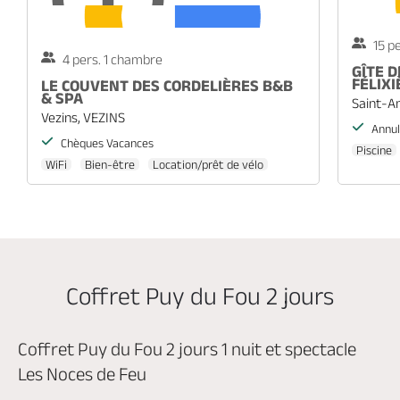
15 p
4 pers. 1 chambre
GÎTE D
FÉLIXI
LE COUVENT DES CORDELIÈRES B&B
& SPA
Saint-A
Vezins, VEZINS
Annul
Chèques Vacances
Piscine
WiFi
Bien-être
Location/prêt de vélo
Coffret Puy du Fou 2 jours
Coffret Puy du Fou 2 jours 1 nuit et spectacle
Les Noces de Feu