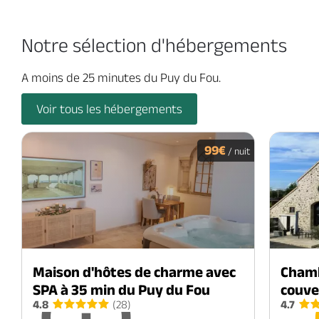
Notre sélection d'hébergements
A moins de 25 minutes du Puy du Fou.
Voir tous les hébergements
99€
/ nuit
Maison d'hôtes de charme avec
Chamb
SPA à 35 min du Puy du Fou
couve
4.8
(28)
4.7