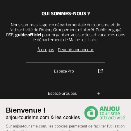
QUI SOMMES-NOUS ?
Nous sommes l’agence départementale du tourisme et de
l’attractivité de l’Anjou, Groupement d’Intérêt Public engagé
RSE,
guide officiel
pour organiser vos sorties et vacances dans
le département de Maine-et-Loire.
À propos
-
Devenir annonceur
Espace Pro
Espace Groupes
Bienvenue !
anjou-tourisme.com & les cookies
© Anjou tourisme 2026 -
Plan du site
-
Fonctionnement du site
Sur anjou-tourisme.com, les cookies permettent de faciliter l'utilisation
Mentions légales
-
Données personnelles
-
Cookies