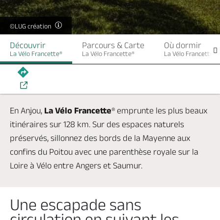
Billetterie en ligne
©LUG création
Découvrir
Parcours & Carte
Où dormir
La Vélo Francette®
La Vélo Francette®
La Vélo Francette®
Brochures & Cartes
Offices de tourisme
Comment venir ?
Ecrivez-nous
En Anjou,
La Vélo Francette
® emprunte les plus beaux
itinéraires sur 128 km. Sur des espaces naturels
préservés, sillonnez des bords de la Mayenne aux
confins du Poitou avec une parenthèse royale sur la
Loire à Vélo entre Angers et Saumur.
Une escapade sans
circulation en suivant les