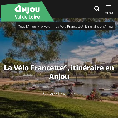
MENU
Tout l’Anjou
A vélo
La Vélo Francette®, itinéraire en Anjou
Découvrir
À voir, à faire
La Vélo Francette®, itinéraire en
Agenda
Anjou
Dormir, manger
Suivez le guide
Séjours, cadeaux