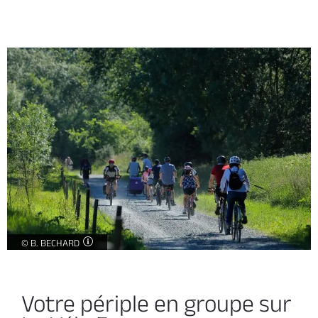
Groupe à vélo -
©
B. BECHARD
Votre périple en groupe sur