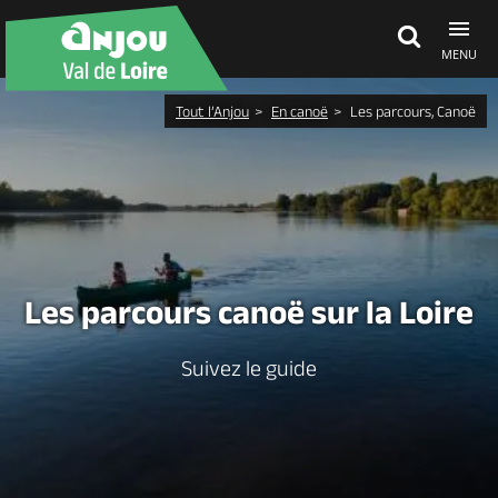
MENU
Tout l’Anjou
En canoë
Les parcours, Canoë
Découvrir
À voir, à faire
Agenda
Les parcours canoë sur la Loire
Dormir, manger
Suivez le guide
Séjours, cadeaux