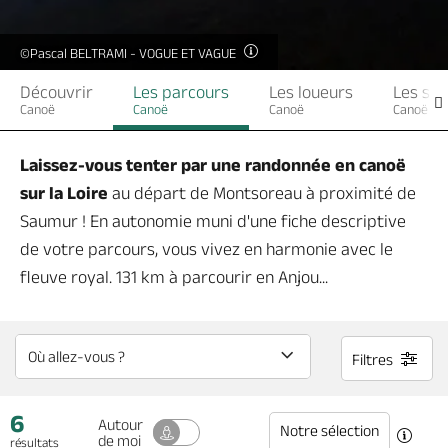
Billetterie en ligne
©Pascal BELTRAMI - VOGUE ET VAGUE
Découvrir
Les parcours
Les loueurs
Les séj
Canoë
Canoë
Canoë
Canoë
Brochures & Cartes
Offices de tourisme
Comment venir ?
Ecrivez-nous
Laissez-vous tenter par une randonnée en canoë
sur la Loire
au départ de Montsoreau à proximité de
Saumur ! En autonomie muni d'une fiche descriptive
de votre parcours, vous vivez en harmonie avec le
fleuve royal. 131 km à parcourir en Anjou...
Filtres
6
Autour
Notre sélection
de moi
résultats