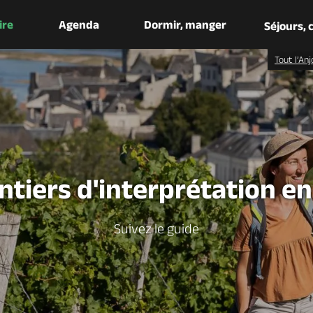
aire
Agenda
Dormir, manger
Séjours,
Tout l’Anj
ntiers d'interprétation e
Suivez le guide