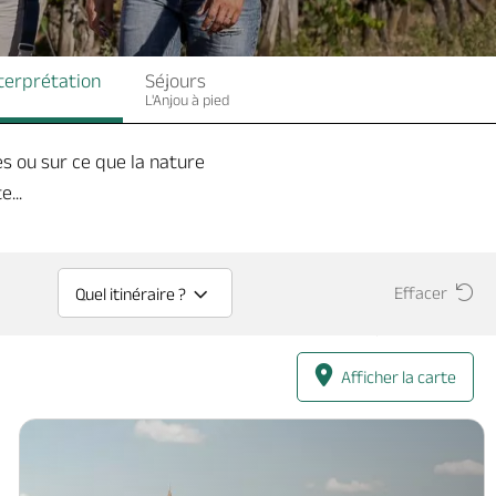
nterprétation
Séjours
L'Anjou à pied
es ou sur ce que la nature
...
Effacer
Quel itinéraire ?
Afficher la carte