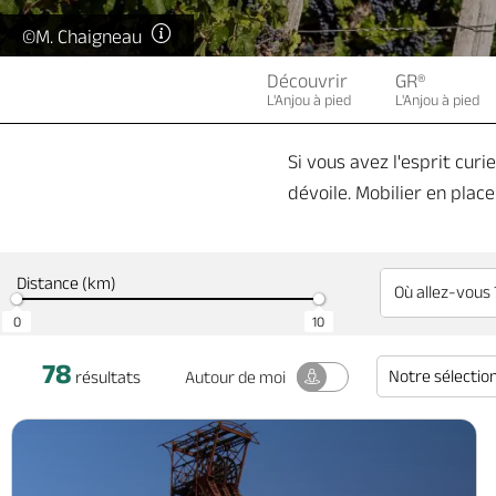
©M. Chaigneau
Découvrir
GR®
L'Anjou à pied
L'Anjou à pied
Si vous avez l'esprit cur
dévoile. Mobilier en place 
Distance (km)
0
10
78
Notre sélectio
Autour
de moi
résultats