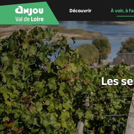
Découvrir
À voir, à f
Les se