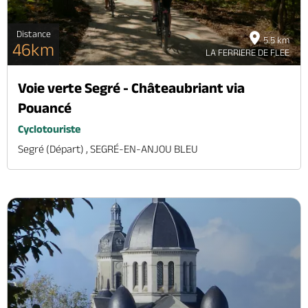
Distance
5.5 km
46km
LA FERRIERE DE FLEE
Voie verte Segré - Châteaubriant via
Pouancé
Cyclotouriste
Segré (départ) , SEGRÉ-EN-ANJOU BLEU