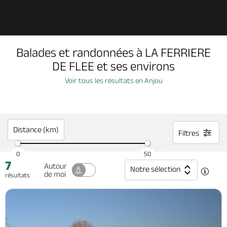
Découvrir
Balades et randonnées à LA FERRIERE
À voir, à faire
DE FLEE et ses environs
Voir tous les résultats en Anjou
Agenda
Dormir, manger
Distance (km)
Filtres
0
50
7
Séjours, cadeaux
Autour
Notre sélection
de moi
résultats
Billetterie en ligne