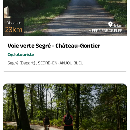
Distance
5 km
23km
LA FERRIERE DE FLEE
Voie verte Segré - Château-Gontier
Cyclotouriste
Segré (départ) , SEGRÉ-EN-ANJOU BLEU