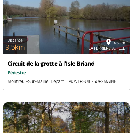
Brochures & Cartes
Offices de tourisme
Comment venir ?
Ecrivez-nous
Distance
14.5 km
9,5km
LA FERRIERE DE FLEE
Circuit de la grotte à l'Isle Briand
Pédestre
Montreuil-Sur-Maine (départ) , MONTREUIL-SUR-MAINE