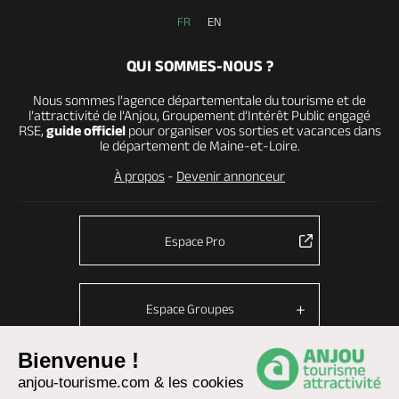
FR
EN
QUI SOMMES-NOUS ?
Nous sommes l’agence départementale du tourisme et de
l’attractivité de l’Anjou, Groupement d’Intérêt Public engagé
RSE,
guide officiel
pour organiser vos sorties et vacances dans
le département de Maine-et-Loire.
À propos
-
Devenir annonceur
Espace Pro
Espace Groupes
Bienvenue !
anjou-tourisme.com & les cookies
© Anjou tourisme 2026 -
Plan du site
-
Fonctionnement du site