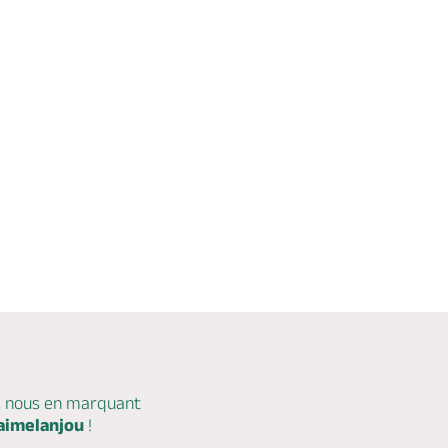
c nous en marquant
aimelanjou
!