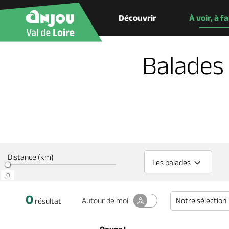
Découvrir
À voir, à f
Balades
Distance (km)
Les balades
0
0
0
Notre sélection
Autour
de moi
résultat