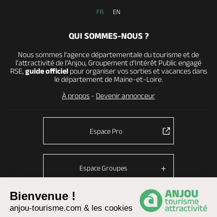
FR
EN
QUI SOMMES-NOUS ?
Nous sommes l’agence départementale du tourisme et de
l’attractivité de l’Anjou, Groupement d’Intérêt Public engagé
RSE,
guide officiel
pour organiser vos sorties et vacances dans
le département de Maine-et-Loire.
À propos
-
Devenir annonceur
Espace Pro
Espace Groupes
Bienvenue !
anjou-tourisme.com & les cookies
© Anjou tourisme 2026 -
Plan du site
-
Fonctionnement du site