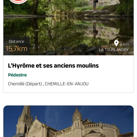
Brochures & Cartes
Offices de tourisme
Comment venir ?
Ecrivez-nous
Distance
9 km
15,7km
LA TOURLANDRY
L'Hyrôme et ses anciens moulins
Pédestre
Chemillé (départ) , CHEMILLE-EN-ANJOU