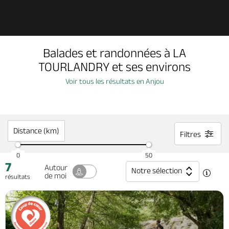
Découvrir
Balades et randonnées à LA
À voir, à faire
TOURLANDRY et ses environs
Voir tous les résultats en Anjou
Agenda
Dormir, manger
Distance (km)
Filtres
0
50
7
Séjours, cadeaux
Autour
Notre sélection
de moi
résultats
Billetterie en ligne