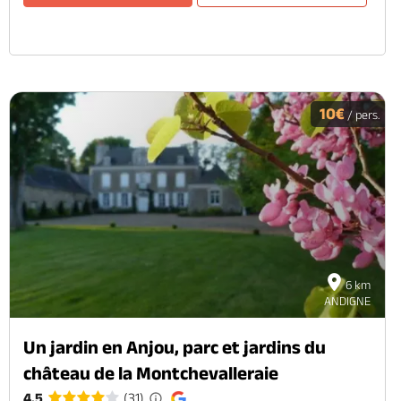
10€
/ pers.
6 km
ANDIGNE
Un jardin en Anjou, parc et jardins du
château de la Montchevalleraie
4.5
(31)