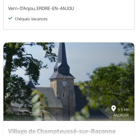
Vern-D'Anjou, ERDRE-EN-ANJOU
Chèques Vacances
9.5 km
ANDIGNE
Village de Champteussé-sur-Baconne
Champteussé-Sur-Baconne, CHENILLE-CHAMPTEUSSE