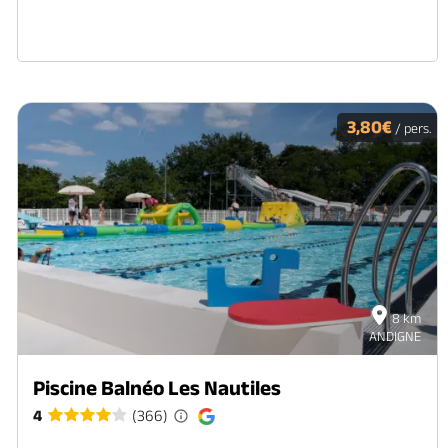
3,80€
/ pers.
8 km
ANDIGNE
Piscine Balnéo Les Nautiles
4
(366)