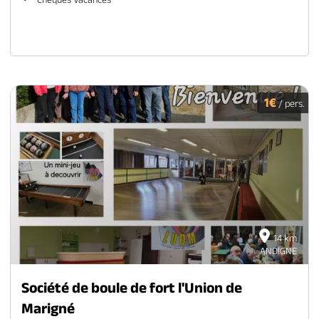
1€
/ pers.
14 km
ANDIGNE
Société de boule de fort l'Union de
Marigné