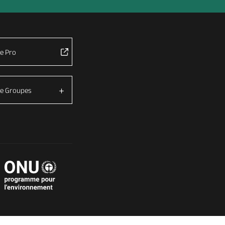
e Pro
e Groupes
é avec les réglementations. Personnalisez vos préférences 