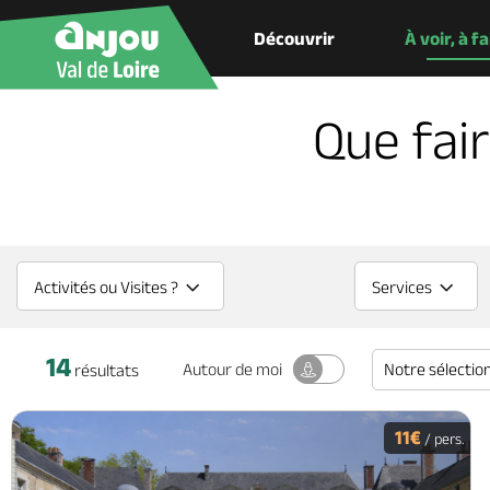
Découvrir
À voir, à f
Que fai
Activités ou Visites ?
Services
14
Notre sélectio
Autour
de moi
résultats
11€
/ pers.