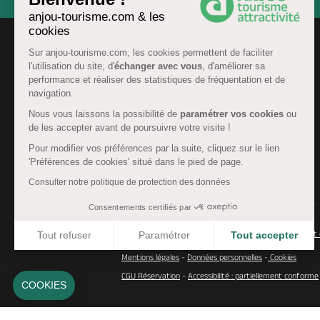
anjou-tourisme.com & les
cookies
Sur anjou-tourisme.com, les cookies permettent de faciliter
l'utilisation du site, d'
échanger avec vous
, d'améliorer sa
performance et réaliser des statistiques de fréquentation et de
navigation.
Nous vous laissons la possibilité de
paramétrer vos cookies
ou
de les accepter avant de poursuivre votre visite !
Pour modifier vos préférences par la suite, cliquez sur le lien
'Préférences de cookies' situé dans le pied de page.
FR
Consulter notre politique de protection des données
Consentements certifiés par
© Anjou tourisme 2026 -
Plan du site
-
Fonctionnement 
Tout refuser
Paramétrer
Tout accepter
Axeptio consent
Mentions légales
-
Données personnelles
-
Cookies
Plateforme de Gestion du Consentement : Personnalisez 
CGU Réservation
-
Accessibilité : partiellement conforme
Notre plateforme vous permet d'adapter et de gérer vos 
COOKIES