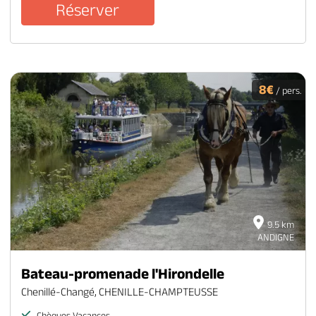
Réserver
8€
/ pers.
9.5 km
ANDIGNE
Bateau-promenade l'Hirondelle
Chenillé-Changé, CHENILLE-CHAMPTEUSSE
Chèques Vacances