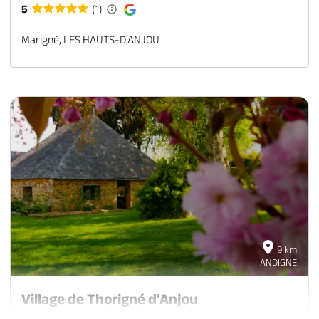
5
(1)
Marigné, LES HAUTS-D'ANJOU
9 km
ANDIGNE
Village de Thorigné d’Anjou
THORIGNE-D'ANJOU