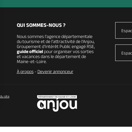
QUI SOMMES-NOUS ?
Espac
Nous sommes l’agence départementale
du tourisme et de l’attractivité de l’Anjou,
Groupement d’Intérêt Public engagé RSE,
guide officiel
pour organiser vos sorties
Espac
et vacances dans le département de
Maine-et-Loire.
À propos
-
Devenir annonceur
du site
vos Options
paramètres de confidentialité, en garantissant la conformit