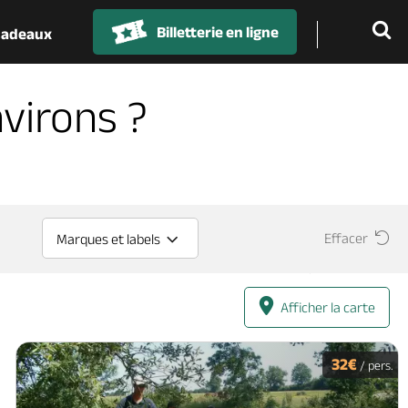
Billetterie en ligne
 cadeaux
virons ?
Effacer
Marques et labels
Afficher la carte
32€
/ pers.