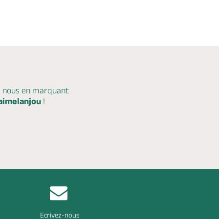
c nous en marquant
aimelanjou
!
Ecrivez-nous