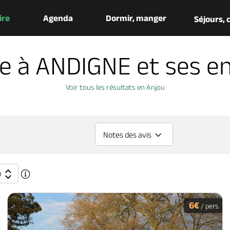
aire
Agenda
Dormir, manger
Séjours,
re à ANDIGNE et ses en
Voir tous les résultats en Anjou
Notes des avis
n
6€
/ pers.