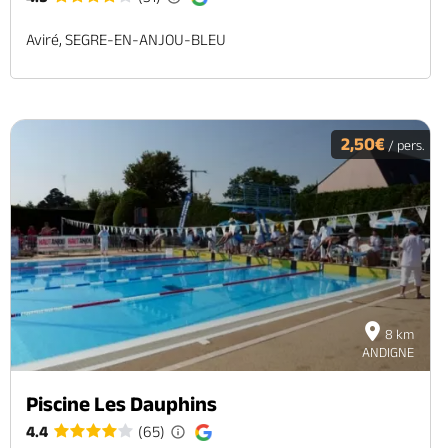
Aviré, SEGRE-EN-ANJOU-BLEU
2,50€
/ pers.
8 km
ANDIGNE
Piscine Les Dauphins
4.4
(65)