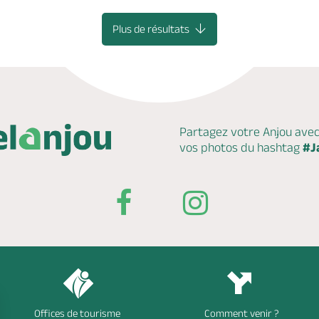
Plus de résultats
Partagez votre Anjou ave
vos photos du hashtag
#J
Offices de tourisme
Comment venir ?