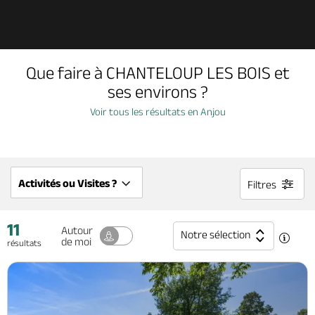
Découvrir
Que faire à CHANTELOUP LES BOIS et
À voir, à faire
ses environs ?
Voir tous les résultats en Anjou
Agenda
Dormir, manger
Activités ou Visites ?
Filtres
11
Séjours, cadeaux
Autour
Notre sélection
de moi
résultats
Billetterie en ligne