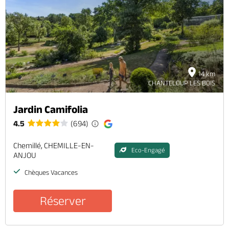
Brochures & Cartes
Offices de tourisme
Comment venir ?
Ecrivez-nous
14 km
CHANTELOUP LES BOIS
Jardin Camifolia
4.5
(694)
Chemillé, CHEMILLE-EN-
Eco-Engagé
ANJOU
Chèques Vacances
Réserver