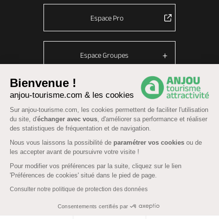
Espace Pro
Espace Groupes
Bienvenue !
anjou-tourisme.com & les cookies
© Anjou tourisme 2026 -
Plan du site
-
Fonctionnement du site
Sur anjou-tourisme.com, les cookies permettent de faciliter l'utilisation
Mentions légales
-
Données personnelles
-
Cookies
du site, d'
échanger avec vous
, d'améliorer sa performance et réaliser
CGU Réservation
-
Accessibilité : partiellement conforme
des statistiques de fréquentation et de navigation.
Nous vous laissons la possibilité de
paramétrer vos cookies
ou de
les accepter avant de poursuivre votre visite !
Pour modifier vos préférences par la suite, cliquez sur le lien
'Préférences de cookies' situé dans le pied de page.
Consulter notre politique de protection des données
Consentements certifiés par