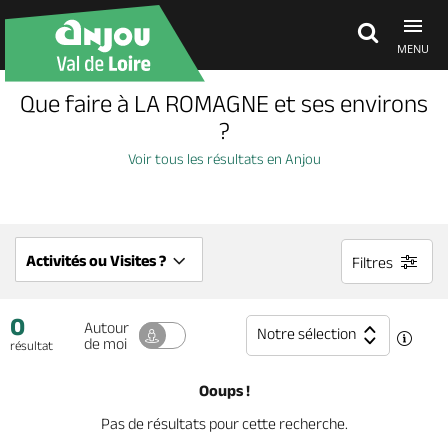
MENU
Que faire à LA ROMAGNE et ses environs
Découvrir
?
Voir tous les résultats en Anjou
À voir, à faire
Agenda
Activités ou Visites ?
Filtres
0
Dormir, manger
Autour
Notre sélection
de moi
résultat
Ooups !
Séjours, cadeaux
Pas de résultats pour cette recherche.