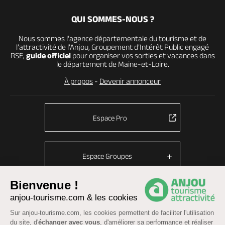
QUI SOMMES-NOUS ?
Nous sommes l’agence départementale du tourisme et de
l’attractivité de l’Anjou, Groupement d’Intérêt Public engagé
RSE,
guide officiel
pour organiser vos sorties et vacances dans
le département de Maine-et-Loire.
À propos
-
Devenir annonceur
Espace Pro
Espace Groupes
Bienvenue !
anjou-tourisme.com & les cookies
© Anjou tourisme 2026 -
Plan du site
-
Fonctionnement du site
Sur anjou-tourisme.com, les cookies permettent de faciliter l'utilisation
Mentions légales
-
Données personnelles
-
Cookies
du site, d'
échanger avec vous
, d'améliorer sa performance et réaliser