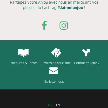
Partagez votre Anjou avec nous en marquant
vos
photos du hashtag
#Jaimelanjou
!
Brochures & Cartes
Offices de tourisme
Comment venir ?
Ecrivez-nous
FR
EN