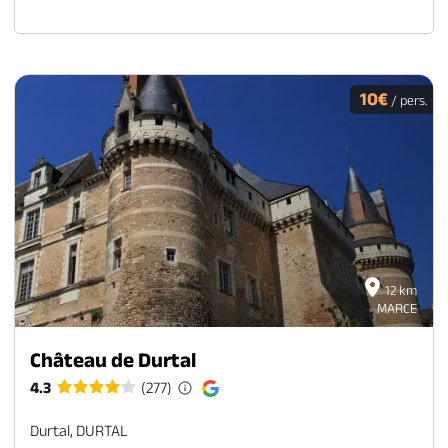
10€
/ pers.
12 km
MARCE
Château de Durtal
4.3
(277)
Durtal, DURTAL