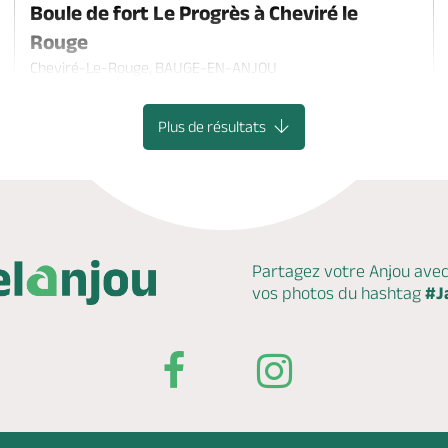
Boule de fort Le Progrès à Cheviré le
Rouge
Cheviré-Le-Rouge, BAUGE-EN-ANJOU
Plus de résultats
Partagez votre Anjou ave
vos photos du hashtag
#J