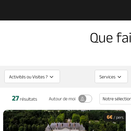
Que fa
Activités ou Visites ?
Services
27
Notre sélectio
Autour
de moi
résultats
6€
/ pers.