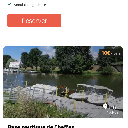
Annulation gratuite
Réserver
10€
/ pers.
14 km
MARCE
Base nautique de Cheffes