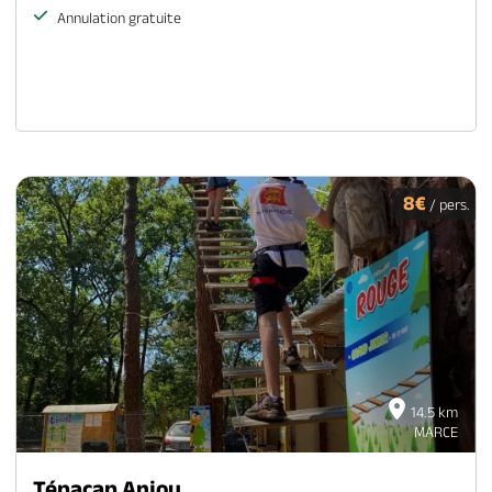
Annulation gratuite
8€
/ pers.
14.5 km
MARCE
Tépacap Anjou