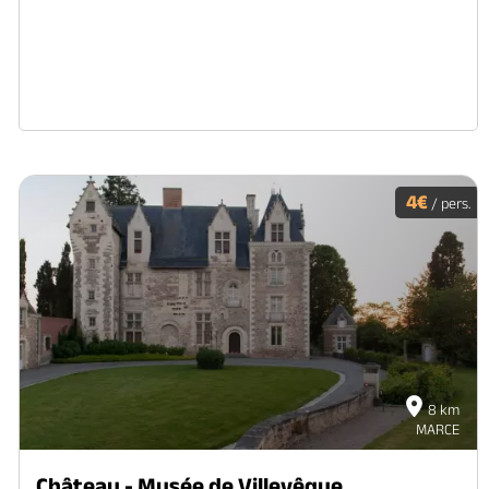
4€
/ pers.
8 km
MARCE
Château - Musée de Villevêque