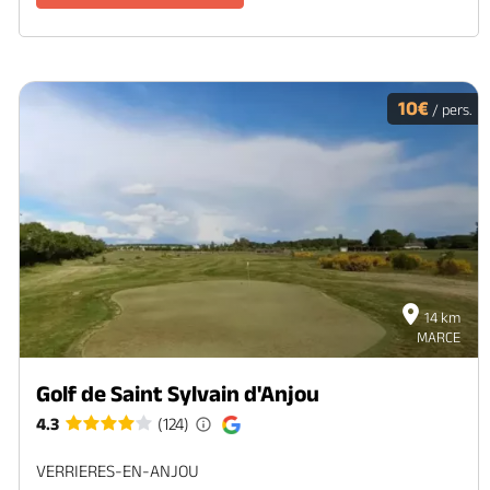
10€
/ pers.
14 km
MARCE
Golf de Saint Sylvain d'Anjou
4.3
(124)
VERRIERES-EN-ANJOU