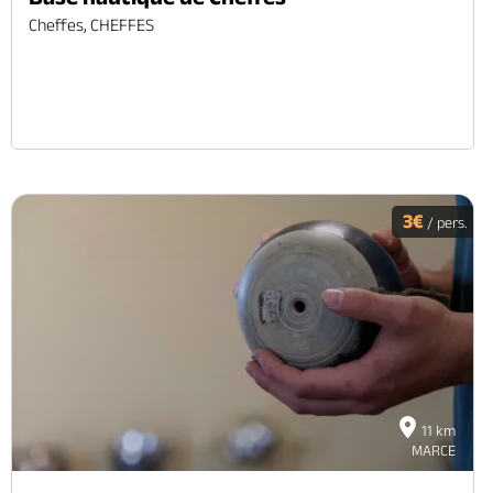
Cheffes, CHEFFES
3€
/ pers.
11 km
MARCE