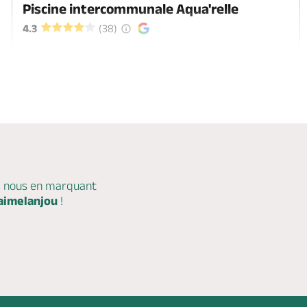
Piscine intercommunale Aqua'relle
4.3
(38)
Durtal, DURTAL
c nous en marquant
aimelanjou
!