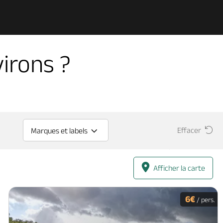
irons ?
Effacer
Marques et labels
Afficher la carte
6€
/ pers.