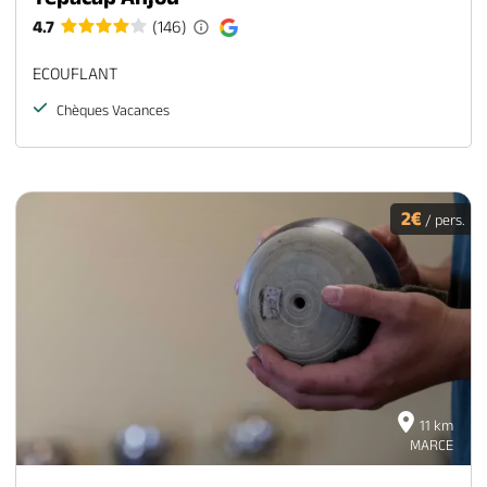
4.7
(146)
ECOUFLANT
Chèques Vacances
2€
/ pers.
11 km
MARCE