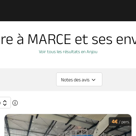
ire à MARCE et ses env
Voir tous les résultats en Anjou
Notes des avis
n
4€
/ pers.