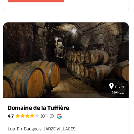
8 km
MARCE
Domaine de la Tuffière
4.7
(81)
Lué-En-Baugeois, JARZE VILLAGES