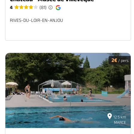
4
(81)
RIVES-DU-LOIR-EN-ANJOU
2€
/ pers.
12.5 km
MARCE