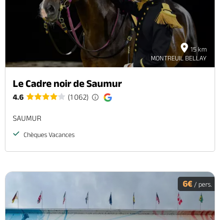
15 km
MONTREUIL BELLAY
Le Cadre noir de Saumur
4.6
(1 062)
SAUMUR
Chèques Vacances
6€
/ pers.