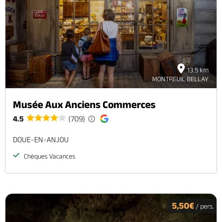
13.5 km
MONTREUIL BELLAY
Musée Aux Anciens Commerces
4.5
(709)
DOUE-EN-ANJOU
Chèques Vacances
5,50€
/ pers.