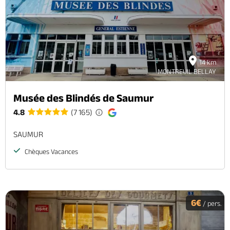
14 km
MONTREUIL BELLAY
Musée des Blindés de Saumur
4.8
(7 165)
SAUMUR
Chèques Vacances
6€
/ pers.