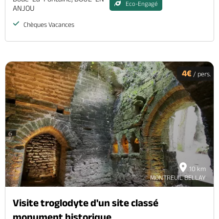
Eco-Engagé
ANJOU
Chèques Vacances
4€
/ pers.
10 km
MONTREUIL BELLAY
Visite troglodyte d'un site classé
monument historique