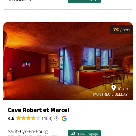
7€
/ pers.
10 km
MONTREUIL BELLAY
Cave Robert et Marcel
4.5
(463)
Saint-Cyr-En-Bourg,
Eco-Engagé