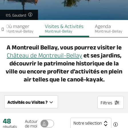
Billetterie en ligne
©S. Gaudard
Où manger
Visites & Activités
Agenda
Montreuil-Bellay
Montreuil-Bellay
Montreuil-Bellay
Brochures & Cartes
Offices de tourisme
Comment venir ?
Ecrivez-nous
A Montreuil Bellay, vous pourrez visiter le
Château de Montreuil-Bellay
et ses jardins,
découvrir le patrimoine historique de la
ville ou encore profiter d’activités en plein
air telles que le canoë-kayak.
Activités ou Visites ?
Filtres
48
Autour
Notre sélection
de moi
résultats