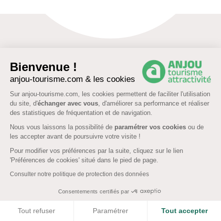
Bienvenue !
anjou-tourisme.com & les cookies
Partagez votre Anjou avec nous en marquant
vos
Sur anjou-tourisme.com, les cookies permettent de faciliter l'utilisation
photos du hashtag
#Jaimelanjou
!
du site, d'
échanger avec vous
, d'améliorer sa performance et réaliser
des statistiques de fréquentation et de navigation.
Nous vous laissons la possibilité de
paramétrer vos cookies
ou de
les accepter avant de poursuivre votre visite !
Pour modifier vos préférences par la suite, cliquez sur le lien
'Préférences de cookies' situé dans le pied de page.
Consulter notre politique de protection des données
Consentements certifiés par
COOKIES
Tout refuser
Paramétrer
Tout accepter
Brochures & Cartes
Offices de tourisme
Comment venir ?