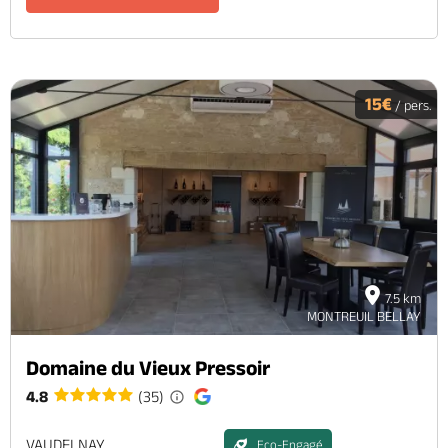
15€
/ pers.
7.5 km
MONTREUIL BELLAY
Domaine du Vieux Pressoir
4.8
(35)
VAUDELNAY
Eco-Engagé