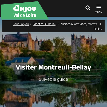
MENU
Tout l’Anjou
Montreuil-Bellay
Visites & Activités, Montreuil-
Découvrir
Bellay
À voir, à faire
Agenda
Visiter Montreuil-Bellay
Dormir, manger
Suivez le guide
Séjours, cadeaux