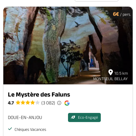
6€
/ pers.
10.5 km
MONTREUIL BELLAY
Le Mystère des Faluns
4.7
(3 082)
DOUE-EN-ANJOU
Eco-Engagé
Chèques Vacances