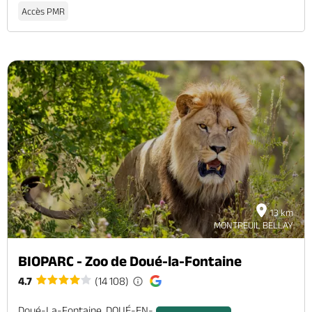
Accès PMR
13 km
MONTREUIL BELLAY
BIOPARC - Zoo de Doué-la-Fontaine
4.7
(14 108)
Doué-La-Fontaine, DOUÉ-EN-