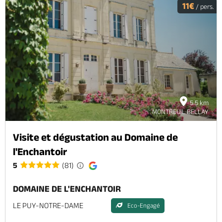
11€
/ pers.
5.5 km
MONTREUIL BELLAY
Visite et dégustation au Domaine de
l'Enchantoir
5
(81)
DOMAINE DE L'ENCHANTOIR
LE PUY-NOTRE-DAME
Eco-Engagé