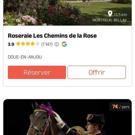
13.5 km
MONTREUIL BELLAY
Roseraie Les Chemins de la Rose
3.9
(1 147)
DOUE-EN-ANJOU
Réserver
Offrir
7€
/ pers.