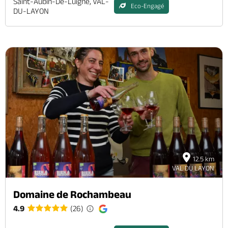
Saint-Aubin-De-Luigné, VAL-
Eco-Engagé
DU-LAYON
12.5 km
VAL DU LAYON
Domaine de Rochambeau
4.9
(26)