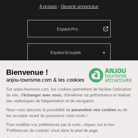
À propos
-
Devenir annonceur
Espace Pro
Espace Groupes
Bienvenue !
anjou-tourisme.com & les cookies
© Anjou tourisme 2026 -
Plan du site
-
Fonctionnement du site
Sur anjou-tourisme.com, les cookies permettent de faciliter l'utilisation
Mentions légales
-
Données personnelles
-
Cookies
du site, d'
échanger avec vous
, d'améliorer sa performance et réaliser
CGU Réservation
-
Accessibilité : partiellement conforme
des statistiques de fréquentation et de navigation.
Nous vous laissons la possibilité de
paramétrer vos cookies
ou de
les accepter avant de poursuivre votre visite !
Pour modifier vos préférences par la suite, cliquez sur le lien
'Préférences de cookies' situé dans le pied de page.