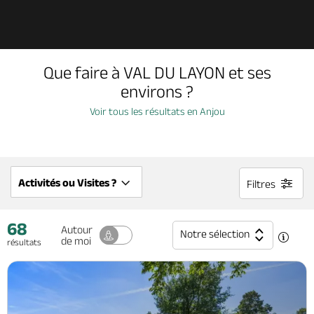
Découvrir
Que faire à VAL DU LAYON et ses
À voir, à faire
environs ?
Voir tous les résultats en Anjou
Agenda
Dormir, manger
Activités ou Visites ?
Filtres
68
Séjours, cadeaux
Autour
Notre sélection
de moi
résultats
Billetterie en ligne