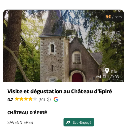
5€
/ pers.
11 km
VAL DU LAYON
Visite et dégustation au Château d'Epiré
4.7
(51)
CHÂTEAU D'ÉPIRÉ
SAVENNIERES
Eco-Engagé