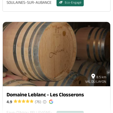
SOULAINES-SUR-AUBANCE
Eco-Engagé
8.5 km
VAL DU LAYON
Domaine Leblanc - Les Closserons
4.9
(76)
Faye-D'Anjou, BELLEVIGNE-