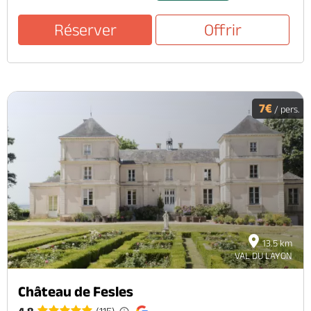
Réserver
Offrir
7€
/ pers.
13.5 km
VAL DU LAYON
Château de Fesles