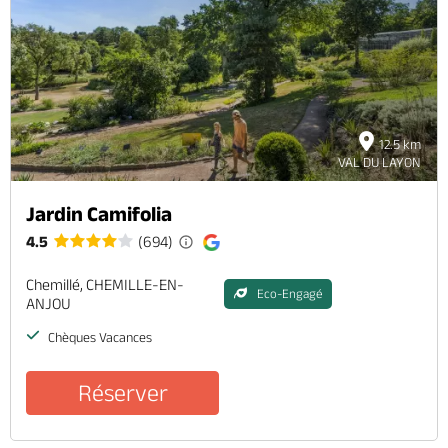
Brochures & Cartes
Offices de tourisme
Comment venir ?
Ecrivez-nous
12.5 km
VAL DU LAYON
Jardin Camifolia
4.5
(694)
Chemillé, CHEMILLE-EN-
Eco-Engagé
ANJOU
Chèques Vacances
Réserver