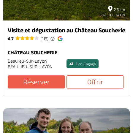
2.5 km
VAL DU LAYON
Visite et dégustation au Château Soucherie
4.7
(115)
CHÂTEAU SOUCHERIE
Beaulieu-Sur-Layon,
Eco-Engagé
BEAULIEU-SUR-LAYON
Réserver
Offrir