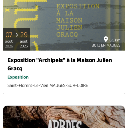
07
29
6.5 km
août
août
BOTZ EN MAUGES
2026
2026
Exposition "Archipels" à la Maison Julien
Gracq
Exposition
Saint-Florent-Le-Vieil, MAUGES-SUR-LOIRE