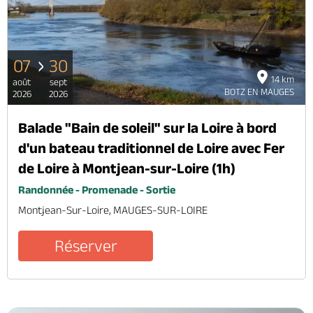
07
30
14 km
août
sept
BOTZ EN MAUGES
2026
2026
Balade "Bain de soleil" sur la Loire à bord
d'un bateau traditionnel de Loire avec Fer
de Loire à Montjean-sur-Loire (1h)
Randonnée - Promenade - Sortie
Montjean-Sur-Loire, MAUGES-SUR-LOIRE
Réserver