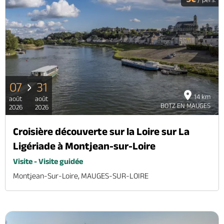
07
31
14 km
août
août
BOTZ EN MAUGES
2026
2026
Croisière découverte sur la Loire sur La
Ligériade à Montjean-sur-Loire
Visite - Visite guidée
Montjean-Sur-Loire, MAUGES-SUR-LOIRE