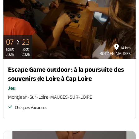
07
23
14 km
août
oct
BOTZ EN MAUGES
2026
2026
Escape Game outdoor : à la poursuite des
souvenirs de Loire à Cap Loire
Jeu
Montjean-Sur-Loire, MAUGES-SUR-LOIRE
Chèques Vacances