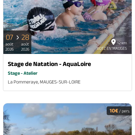
07
28
12 km
août
août
BOTZ EN MAUGES
2026
2026
Stage de Natation - AquaLoire
Stage - Atelier
La Pommeraye, MAUGES-SUR-LOIRE
10€
/ pers.