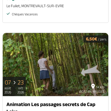
Le Fuilet, MONTREVAULT-SUR-EVRE
Chèques Vacances
6,50€
/ pers.
07
23
14 km
août
oct
BOTZ EN MAUGES
2026
2026
Animation Les passages secrets de Cap