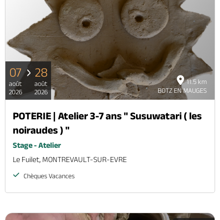
07
28
11.5 km
août
août
BOTZ EN MAUGES
2026
2026
POTERIE | Atelier 3-7 ans " Susuwatari ( les
noiraudes ) "
Stage - Atelier
Le Fuilet, MONTREVAULT-SUR-EVRE
Chèques Vacances