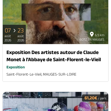
07
23
6.5 km
août
août
BOTZ EN MAUGES
2026
2026
Exposition Des artistes autour de Claude
Monet à l'Abbaye de Saint-Florent-le-Vieil
Exposition
Saint-Florent-Le-Vieil, MAUGES-SUR-LOIRE
61,20€
/ pers.