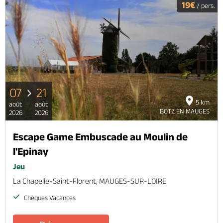
19€
/ pers.
07
21
5 km
août
août
BOTZ EN MAUGES
2026
2026
Escape Game Embuscade au Moulin de
l'Epinay
Jeu
La Chapelle-Saint-Florent, MAUGES-SUR-LOIRE
Chèques Vacances