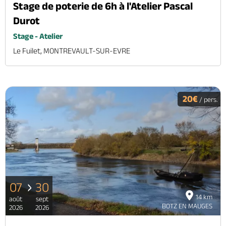
Stage de poterie de 6h à l'Atelier Pascal
Durot
Stage - Atelier
Le Fuilet, MONTREVAULT-SUR-EVRE
20€
/ pers.
07
30
14 km
août
sept
BOTZ EN MAUGES
2026
2026