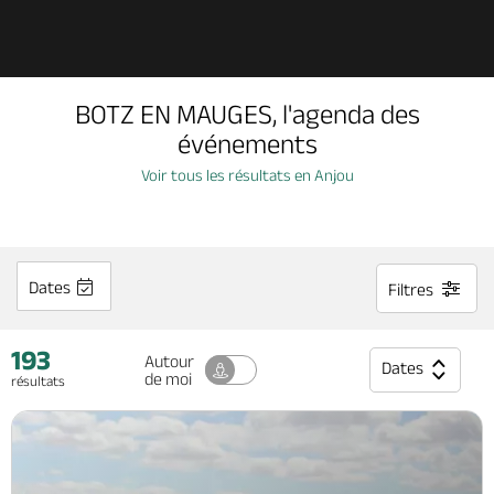
Découvrir
BOTZ EN MAUGES, l'agenda des
À voir, à faire
événements
Voir tous les résultats en Anjou
Agenda
Dormir, manger
Dates
Filtres
193
Séjours, cadeaux
Autour
Dates
de moi
résultats
Billetterie en ligne