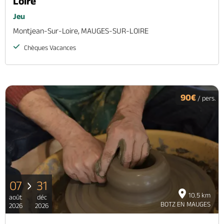
Loire
Jeu
Montjean-Sur-Loire, MAUGES-SUR-LOIRE
Chèques Vacances
90€
/ pers.
07
31
10.5 km
août
déc
BOTZ EN MAUGES
2026
2026