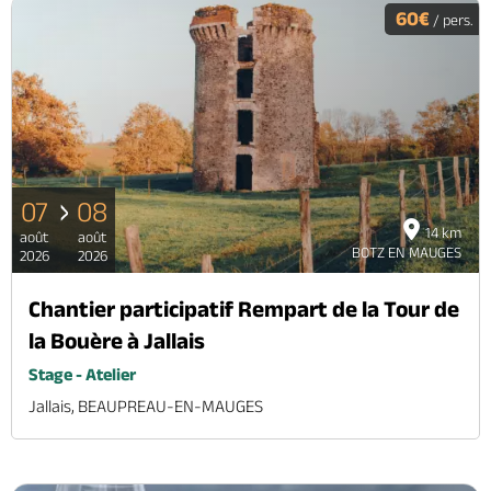
60€
/ pers.
07
08
14 km
août
août
BOTZ EN MAUGES
2026
2026
Chantier participatif Rempart de la Tour de
la Bouère à Jallais
Stage - Atelier
Jallais, BEAUPREAU-EN-MAUGES