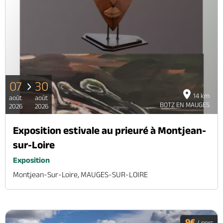
07
30
14 km
août
août
BOTZ EN MAUGES
2026
2026
Exposition estivale au prieuré à Montjean-
sur-Loire
Exposition
Montjean-Sur-Loire, MAUGES-SUR-LOIRE
9€
/ pers.