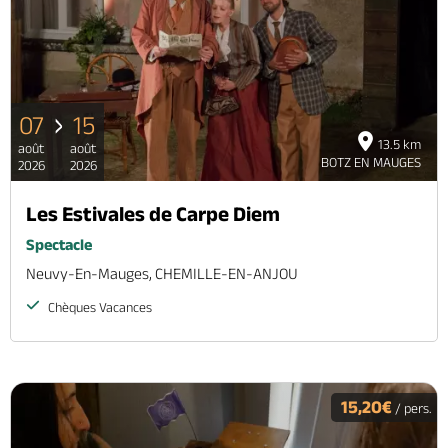
07
15
13.5 km
août
août
BOTZ EN MAUGES
2026
2026
Les Estivales de Carpe Diem
Spectacle
Neuvy-En-Mauges, CHEMILLE-EN-ANJOU
Chèques Vacances
15,20€
/ pers.