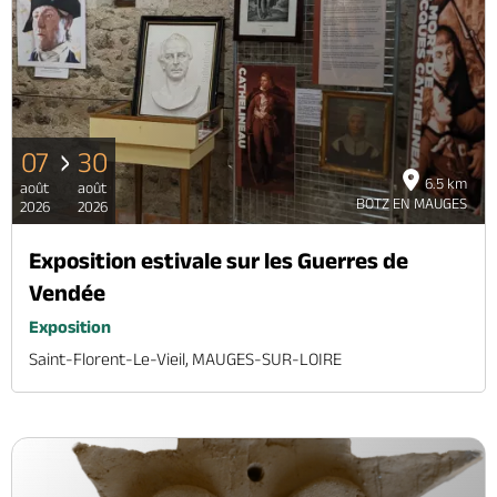
07
30
6.5 km
août
août
BOTZ EN MAUGES
2026
2026
Exposition estivale sur les Guerres de
Vendée
Exposition
Saint-Florent-Le-Vieil, MAUGES-SUR-LOIRE