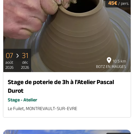
45€
/ pers.
07
31
10.5 km
août
déc
BOTZ EN MAUGES
2026
2026
Stage de poterie de 3h à l'Atelier Pascal
Durot
Stage - Atelier
Le Fuilet, MONTREVAULT-SUR-EVRE