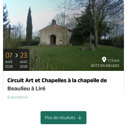
07
23
11.5 km
août
août
BOTZ EN MAUGES
2026
2026
Circuit Art et Chapelles à la chapelle de
Beaulieu à Liré
Exposition
Liré, OREE D'ANJOU
Plus de résultats