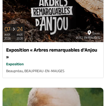
07
24
11 km
août
août
BOTZ EN MAUGES
2026
2026
Exposition « Arbres remarquables d’Anjou
»
Exposition
Beaupréau, BEAUPREAU-EN-MAUGES