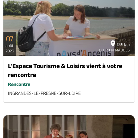
Brochures & Cartes
Offices de tourisme
Comment venir ?
Ecrivez-nous
07
12.5 km
août
BOTZ EN MAUGES
2026
L'Espace Tourisme & Loisirs vient à votre
rencontre
Rencontre
INGRANDES-LE-FRESNE-SUR-LOIRE