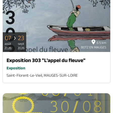
07
23
6.5 km
août
sept
BOTZ EN MAUGES
2026
2026
Exposition 303 "L'appel du fleuve"
Exposition
Saint-Florent-Le-Vieil, MAUGES-SUR-LOIRE