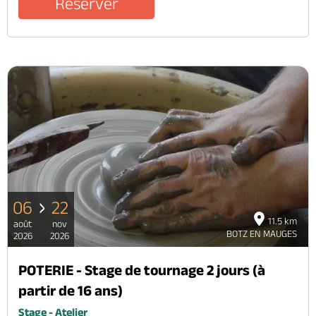
Réserver
06
22
11.5 km
août
nov
BOTZ EN MAUGES
2026
2026
POTERIE - Stage de tournage 2 jours (à
partir de 16 ans)
Stage - Atelier