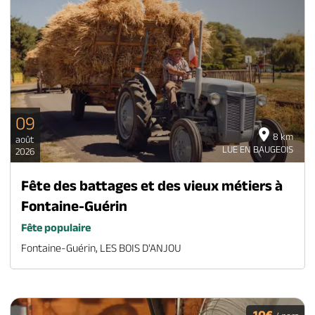
09
8 km
août
LUE EN BAUGEOIS
2026
Fête des battages et des vieux métiers à
Fontaine-Guérin
Fête populaire
Fontaine-Guérin, LES BOIS D'ANJOU
10€