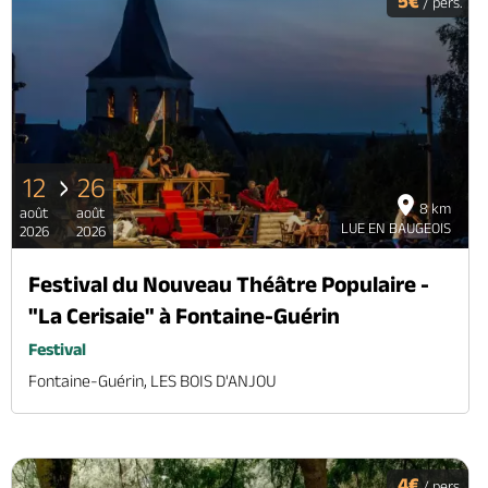
5€
/ pers.
12
26
8 km
août
août
LUE EN BAUGEOIS
2026
2026
Festival du Nouveau Théâtre Populaire -
"La Cerisaie" à Fontaine-Guérin
Festival
Fontaine-Guérin, LES BOIS D'ANJOU
4€
/ pers.