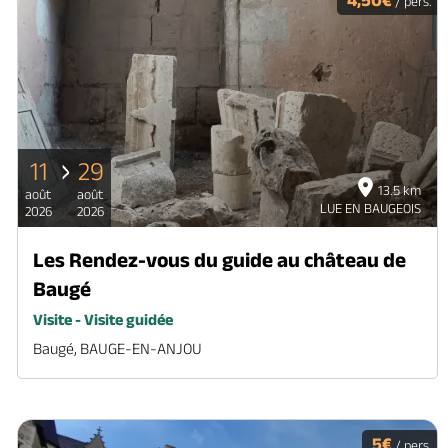
/ pers.
11
29
13.5 km
août
août
LUE EN BAUGEOIS
2026
2026
Les Rendez-vous du guide au château de
Baugé
Visite - Visite guidée
Baugé, BAUGE-EN-ANJOU
5€
/ pers.