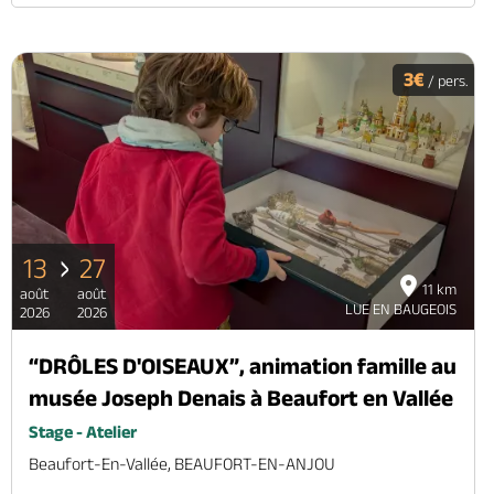
3€
/ pers.
13
27
11 km
août
août
LUE EN BAUGEOIS
2026
2026
“DRÔLES D'OISEAUX”, animation famille au
musée Joseph Denais à Beaufort en Vallée
Stage - Atelier
Beaufort-En-Vallée, BEAUFORT-EN-ANJOU