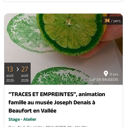
3€
/ pers.
13
27
11 km
août
août
LUE EN BAUGEOIS
2026
2026
“TRACES ET EMPREINTES”, animation
famille au musée Joseph Denais à
Beaufort en Vallée
Stage - Atelier