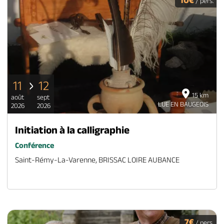
/ pers.
11
12
15 km
août
sept
LUE EN BAUGEOIS
2026
2026
Initiation à la calligraphie
Conférence
Saint-Rémy-La-Varenne, BRISSAC LOIRE AUBANCE
7€
/ pers.