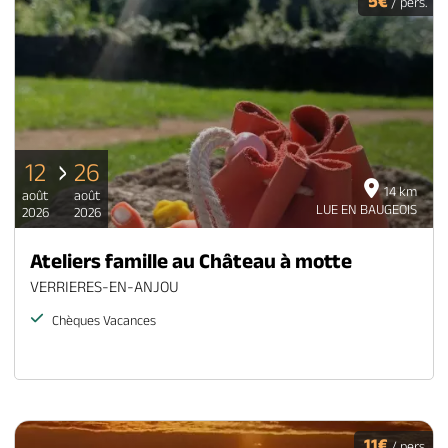
5€
/ pers.
12
26
14 km
août
août
LUE EN BAUGEOIS
2026
2026
Ateliers famille au Château à motte
VERRIERES-EN-ANJOU
Chèques Vacances
11€
/ pers.