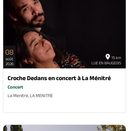
08
15 km
août
LUE EN BAUGEOIS
2026
Croche Dedans en concert à La Ménitré
Concert
La Menitré, LA MENITRE