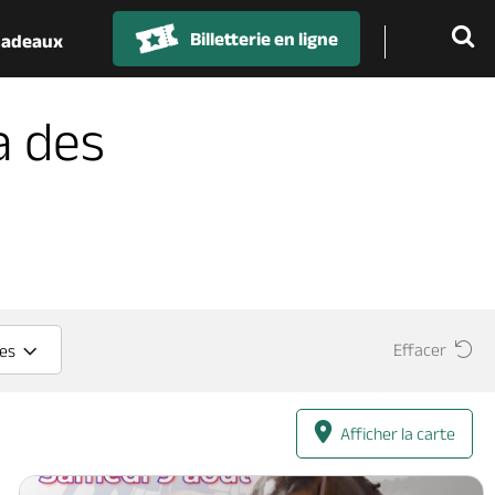
Billetterie en ligne
 cadeaux
a des
Effacer
ces
Afficher la carte