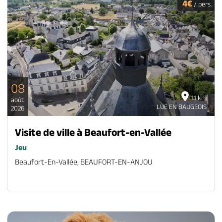
4€
/ pers.
08
11 km
août
LUE EN BAUGEOIS
2026
Visite de ville à Beaufort-en-Vallée
Jeu
Beaufort-En-Vallée, BEAUFORT-EN-ANJOU