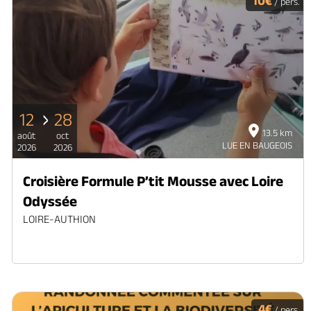
10€
/ pers.
12
28
13.5 km
août
oct
LUE EN BAUGEOIS
2026
2026
Croisière Formule P’tit Mousse avec Loire
Odyssée
LOIRE-AUTHION
4€
/ pers.