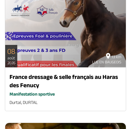
08
13 km
août
LUE EN BAUGEOIS
2026
France dressage & selle français au Haras
des Fenucy
Manifestation sportive
Durtal, DURTAL