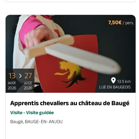
7,50€
/ pers.
13
27
13.5 km
août
août
LUE EN BAUGEOIS
2026
2026
Apprentis chevaliers au château de Baugé
Visite - Visite guidée
Baugé, BAUGE-EN-ANJOU