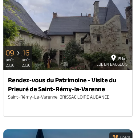
09
16
15 km
août
août
LUE EN BAUGEOIS
2026
2026
Rendez-vous du Patrimoine - Visite du
Prieuré de Saint-Rémy-la-Varenne
Saint-Rémy-La-Varenne, BRISSAC LOIRE AUBANCE
5€
/ pers.