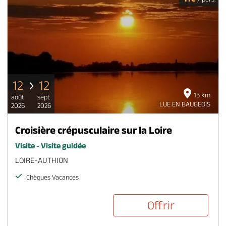
12
12
15 km
août
sept
LUE EN BAUGEOIS
2026
2026
Croisière crépusculaire sur la Loire
Visite - Visite guidée
LOIRE-AUTHION
Chèques Vacances
Offrir