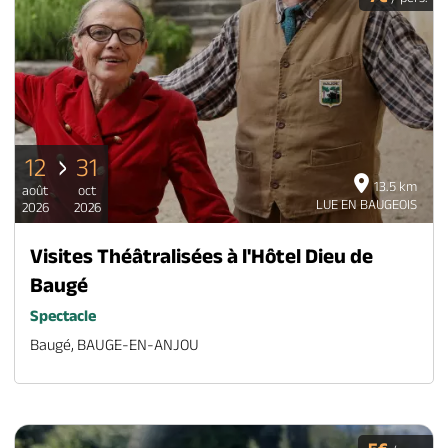
12
31
13.5 km
août
oct
LUE EN BAUGEOIS
2026
2026
Visites Théâtralisées à l'Hôtel Dieu de
Baugé
Spectacle
Baugé, BAUGE-EN-ANJOU