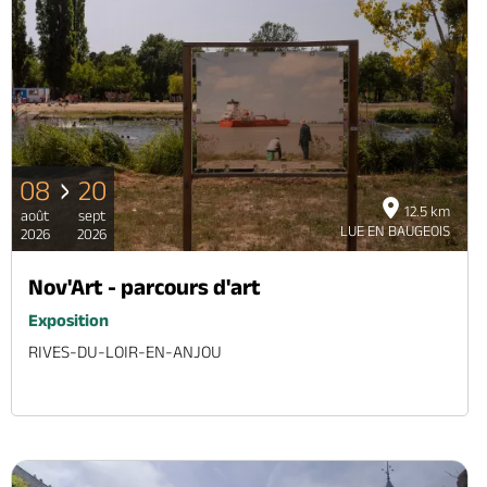
08
20
12.5 km
août
sept
LUE EN BAUGEOIS
2026
2026
Nov'Art - parcours d'art
Exposition
RIVES-DU-LOIR-EN-ANJOU