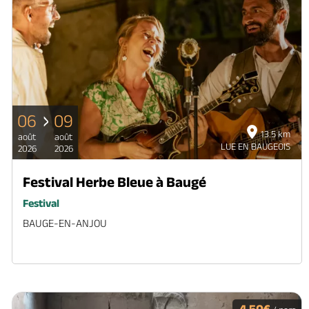
06
09
13.5 km
août
août
LUE EN BAUGEOIS
2026
2026
Festival Herbe Bleue à Baugé
Festival
BAUGE-EN-ANJOU
4,50€