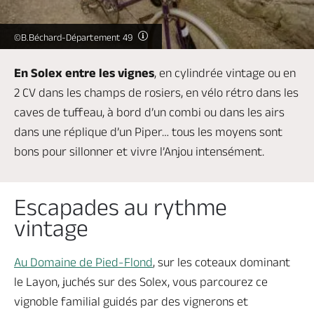
Billetterie en ligne
©B.Béchard-Département 49
En Solex entre les vignes
, en cylindrée vintage ou en
2 CV dans les champs de rosiers, en vélo rétro dans les
Brochures & Cartes
Offices de tourisme
Comment venir ?
Ecrivez-nous
caves de tuffeau, à bord d’un combi ou dans les airs
dans une réplique d’un Piper… tous les moyens sont
bons pour sillonner et vivre l’Anjou intensément.
Escapades au rythme
vintage
Au Domaine de Pied-Flond
, sur les coteaux dominant
le Layon, juchés sur des Solex, vous parcourez ce
vignoble familial guidés par des vignerons et