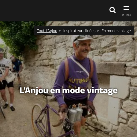
MENU
Tout l’Anjou
Inspirateur d'Idées
En mode vintage
Découvrir
À voir, à faire
Agenda
L'Anjou en mode vintage
Dormir, manger
Séjours, cadeaux