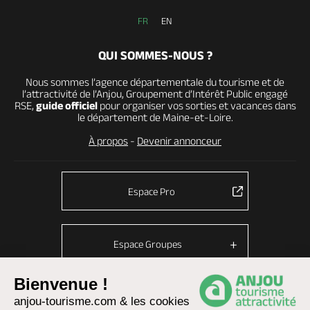
FR
EN
QUI SOMMES-NOUS ?
Nous sommes l’agence départementale du tourisme et de
l’attractivité de l’Anjou, Groupement d’Intérêt Public engagé
RSE,
guide officiel
pour organiser vos sorties et vacances dans
le département de Maine-et-Loire.
À propos
-
Devenir annonceur
Espace Pro
Espace Groupes
Bienvenue !
anjou-tourisme.com & les cookies
© Anjou tourisme 2026 -
Plan du site
-
Fonctionnement du site